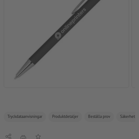
Tryckdataanvisningar
Produktdetaljer
Beställa prov
Säkerhets- 
Dela
På anteckningslistan
erbjudande