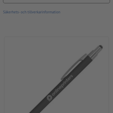
storlek: 14,5 x ø 0,8 cm
Säkerhets- och tillverkarinformation
Bearbetning: Lasergravyr
Gravyrläge: Till höger om clipset