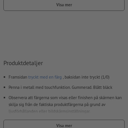
färgtyp: fullton
Visa mer
färgvärde: fritt valbart
Anvisning: Denna "färg" är endast till för
produktionsändamål, det är inget färggravyrtryck
Den tryckfärdiga PDF-filen får bara innehålla vektorer; JPEG-
eller TIFF- bilder och -förlagor är inte lämpliga
Ytterligare information och tips om
vektordata
hittar du i
Produktdetaljer
vårt hjälpcenter.
stavfel och sättningsfel
kontrolleras inte av oss
Framsidan
tryckt med en färg
, baksidan inte tryckt (1/0)
Penna i metall med touchfunktion. Gummerad. Blått bläck
Hur skapar jag utskriftsdata korrekt?
Observera att färgerna som visas eller finishen på skärmen kan
skilja sig från de faktiska produktfärgerna på grund av
ljusförhållanden eller bildskärmsinställningar.
Material: Gummi, Metall
Visa mer