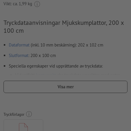
Vikt: ca.
1,99 kg
Tryckdataanvisningar Mjukskumplattor, 200 x
100 cm
Dataformat
(inkl. 10 mm beskärning): 202 x 102 cm
Slutformat
: 200 x 100 cm
Speciella egenskaper vid upprättande av tryckdata:
Vid valfritt
kontursnitt
ska tryckdata upprättas med extra
snittkontur
Visa mer
Upplösning:
150 dpi
Lägg 10 mm runtom
beskärning
viktig information med min. 4
mm avstånd till slutformatet
Tryckförlagor
teckensnitt
måste våra fullständigt inbäddade eller
konverterade till kurvor