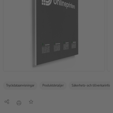
Tryckdataanvisningar
Produktdetaljer
Säkerhets- och tillverkarinfor
Dela
På anteckningslistan
erbjudande