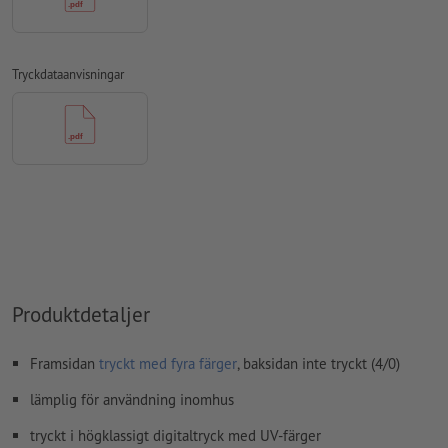
färgläge:
CMYK, FOGRA51 (PSO Coated v3) för bestruket papper
stavfel och sättningsfel
kontrolleras inte av oss
Tryckdataanvisningar
övertrycksinställningar
kontrolleras inte av oss
kommentarer
raderas och kommer inte att tryckas
Innehåll från
formulärfält
kommer att tryckas
Hur skapar jag utskriftsdata korrekt?
Produktdetaljer
Framsidan
tryckt med fyra färger
, baksidan inte tryckt (4/0)
lämplig för användning inomhus
tryckt i högklassigt digitaltryck med UV-färger