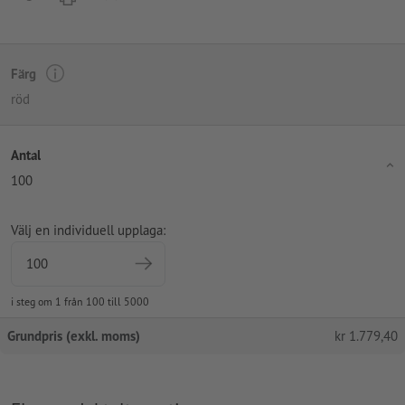
Färg
röd
Antal
100
Välj en individuell upplaga:
i steg om 1 från 100 till 5000
Grundpris (exkl. moms)
kr
1.779,40