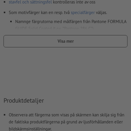
stavfel och sättningsfel
kontrolleras inte av oss
Som motivfärger kan en resp. två
specialfärger
väljas.
Namnge färgrutorna med målfärgen från Pantone FORMULA
GUIDE Solid Coated (t.ex. ”Pantone 286 C”).
Inga metallic- eller neonfärger möjliga.
Visa mer
Guld (Pantone 871 C) och silver (Pantone 877 C) är möjliga
som tryckfärger. Namnge därför den upplagda fulltonsfärgen
i dina tryckdata som "gold" eller "silver"
Bärmaterialet kan lysa igenom vid
tryck med vit färg
Den tryckfärdiga PDF-filen får bara innehålla vektorer; JPEG-
eller TIFF- bilder och -förlagor är inte lämpliga
Produktdetaljer
Ytterligare information och tips om
vektordata
hittar du i
vårt hjälpcenter.
Observera att färgerna som visas på skärmen kan skilja sig från
de faktiska produktfärgerna på grund av ljusförhållanden eller
Hur skapar jag utskriftsdata korrekt?
bildskärmsinställningar.