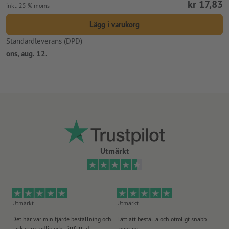
kr 17,83
inkl. 25 % moms
Lägg i varukorg
Standardleverans (DPD)
ons, aug. 12.
Utmärkt
Utmärkt
Utmärkt
Ut
Det här var min fjärde beställning och
Lätt att beställa och otroligt snabb
Sn
tack vare tydlig och lättfattad
leverans.
på