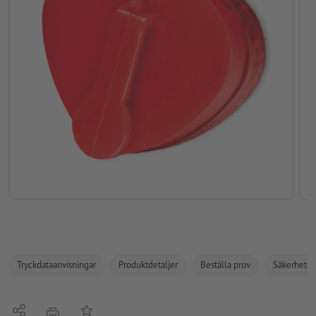
Tryckdataanvisningar
Produktdetaljer
Beställa prov
Säkerhets- 
Dela
På anteckningslistan
erbjudande