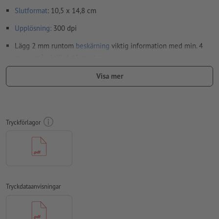
Slutformat
: 10,5 x 14,8 cm
Upplösning:
300 dpi
Lägg 2 mm runtom
beskärning
viktig information med min. 4
mm avstånd till slutformatet
teckensnitt
måste våra fullständigt inbäddade eller
Visa mer
konverterade till kurvor
färgläge:
CMYK, FOGRA52 (PSO Uncoated v3 FOGRA52) för
obestruket papper
Tryckförlagor
stavfel och sättningsfel
kontrolleras inte av oss
övertrycksinställningar
kontrolleras inte av oss
kommentarer
raderas och kommer inte att tryckas
Innehåll från
formulärfält
kommer att tryckas
Tryckdataanvisningar
Hur skapar jag utskriftsdata korrekt?