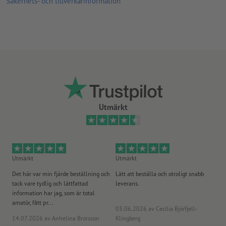
Säkerhets- och tillverkarinformation
skapar största uppmärksamhet
lämplig för inomhusbruk, till exempel säkerhets-, varnings- eller
reklamskyltar samt för färgkodning
Anvisning: Produktbilder som visas kan endast vara ungefärliga
jämförda med den verkliga ljusstyrkan
Utmärkt
Utmärkt
Utmärkt
Ut
Det här var min fjärde beställning och
Lätt att beställa och otroligt snabb
Sn
tack vare tydlig och lättfattad
leverans.
på
information har jag, som är total
amatör, fått pr...
03.06.2026
av Cecilia Björfjell-
14.07.2026
av Anhelina Brorsson
Klingberg
23