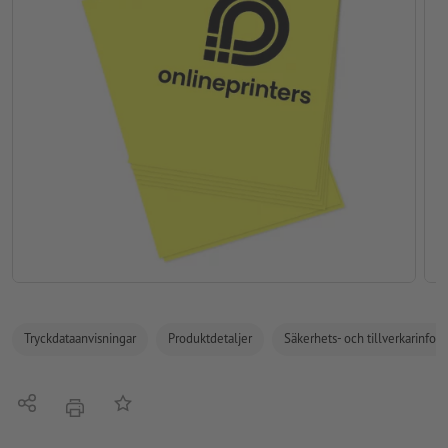
Tryckdataanvisningar
Produktdetaljer
Säkerhets- och tillverkarinfor
Dela
På anteckningslistan
erbjudande