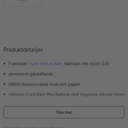
Produktdetaljer
Framsidan
tryckt med en färg
, baksidan inte tryckt (1/0)
permanent självhäftande
träfritt fluorescerande bestruket papper
inklusive Crack-Back Plus (baksida med diagonala, slitsade linjer)
för enkel borttagning av dekaler
tryckfärg: Svart
Visa mer
papprets lysande och ljusa signalfärg och motivtryck i svart färg