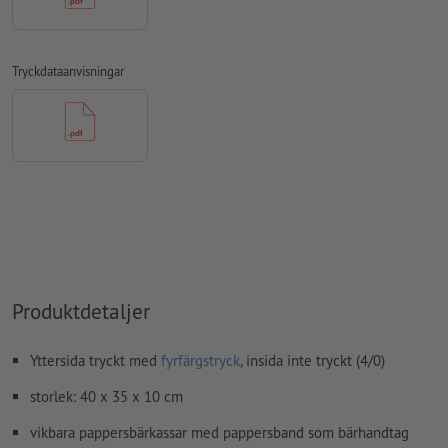
övertrycksinställningar
kontrolleras inte av oss
kommentarer
raderas och kommer inte att tryckas
Tryckdataanvisningar
Innehåll från
formulärfält
kommer att tryckas
Heltäckande motiv ska i vissa områden skjuta in en bit över
angränsande ytor:
Fram- och baksida: Ovan, vänster och höger vardera 2 mm;
på undersidan 3 mm
Höger sidoyta: På höger sida 8 mm
Hur skapar jag utskriftsdata korrekt?
Produktdetaljer
Yttersida tryckt med
fyrfärgstryck
, insida inte tryckt (4/0)
storlek: 40 x 35 x 10 cm
vikbara pappersbärkassar med pappersband som bärhandtag