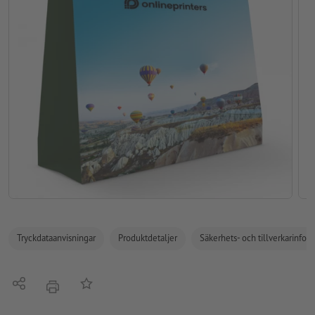
Tryckdataanvisningar
Produktdetaljer
Säkerhets- och tillverkarinfor
Dela
På anteckningslistan
erbjudande