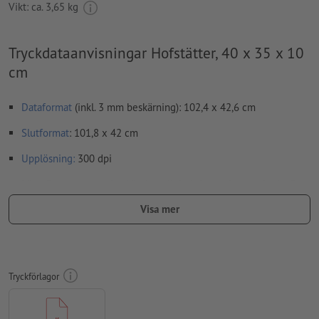
Vikt: ca.
3,65 kg
Tryckdataanvisningar Hofstätter, 40 x 35 x 10
cm
Dataformat
(inkl. 3 mm beskärning): 102,4 x 42,6 cm
Slutformat
: 101,8 x 42 cm
Upplösning:
300 dpi
Lägg 3 mm runtom
beskärning
viktig information med min. 5
mm avstånd till slutformatet
Visa mer
teckensnitt
måste våra fullständigt inbäddade eller
konverterade till kurvor
färgläge:
CMYK, FOGRA51 (PSO Coated v3)
Tryckförlagor
stavfel och sättningsfel
kontrolleras inte av oss