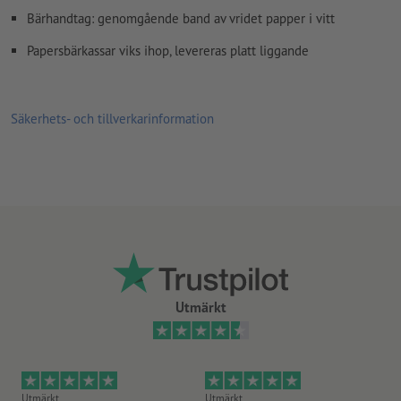
Bärhandtag: genomgående band av vridet papper i vitt
Papersbärkassar viks ihop, levereras platt liggande
Säkerhets- och tillverkarinformation
Utmärkt
Utmärkt
Utmärkt
Ut