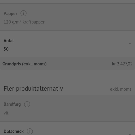
Papper
120 g/m² kraftpapper
Antal
50
Grundpris (exkl. moms)
kr
2.427,02
Fler produktalternativ
exkl. moms
Bandfärg
vit
Datacheck