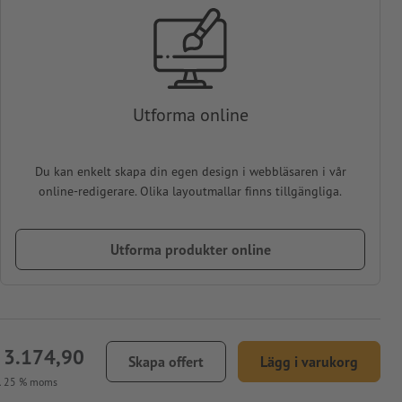
Utforma online
Du kan enkelt skapa din egen design i webbläsaren i vår
online-redigerare. Olika layoutmallar finns tillgängliga.
Utforma produkter online
 3.174,90
Skapa offert
Lägg i varukorg
l. 25 % moms