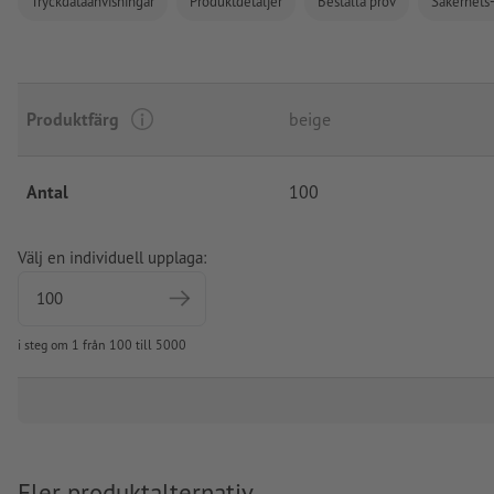
Tryckdataanvisningar
Produktdetaljer
Beställa prov
Säkerhets-
Produktfärg
beige
Antal
100
Välj en individuell upplaga:
i steg om 1 från 100 till 5000
Fler produktalternativ