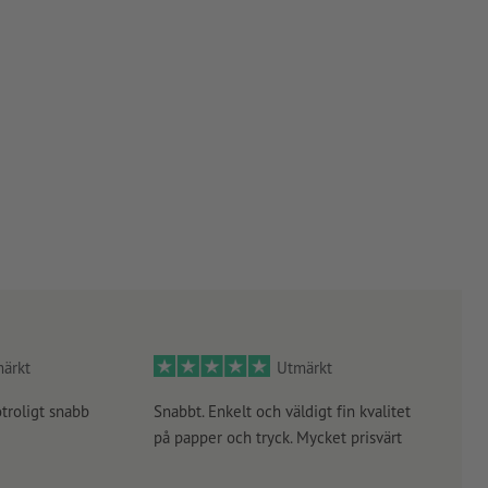
ärkt
Utmärkt
otroligt snabb
Snabbt. Enkelt och väldigt fin kvalitet
Orde
på papper och tryck. Mycket prisvärt
kontr
rätt