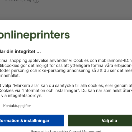
Tryckdataanvisningar Pennskrin Lustenau
Dataformat
: 12 x 4 cm
Som motivfärger kan en resp. två
specialfärger
väljas.
Namnge färgrutorna med målfärgen från Pantone FORM
Solid Coated (t.ex. ”Pantone 286 C”).
Inga metallic- eller neonfärger möjliga.
Bärmaterialet kan lysa igenom vid
tryck med vit färg
Den tryckfärdiga PDF-filen får bara innehålla vektorer; JPE
bilder och -förlagor är inte lämpliga
Ytterligare information och tips om
vektordata
hittar du i 