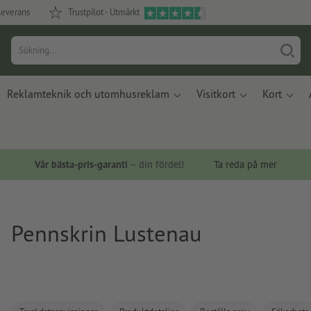
leverans
Trustpilot - Utmärkt
Reklamteknik och utomhusreklam
Visitkort
Kort
Vår bästa-pris-garanti
– din fördel!
Ta reda på mer
Pennskrin Lustenau