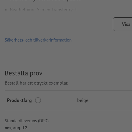
Bearbetning: Screen-transfertryck
Tryckläge: På en sida
Visa
Säkerhets- och tillverkarinformation
Beställa prov
Beställ här ett otryckt exemplar.
Produktfärg
beige
Standardleverans (DPD)
ons, aug. 12.