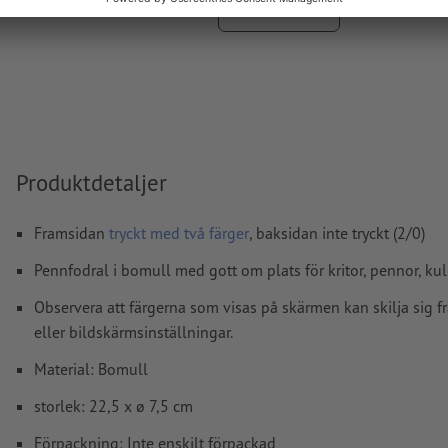
hjälpcenter.
Visa mer
stavfel och sättningsfel
kontrolleras inte av oss
Hur skapar jag utskriftsdata korrekt?
Produktdetaljer
Framsidan
tryckt med två färger
, baksidan inte tryckt (2/0)
Pennfodral i bomull med gott om plats för kritor, pennor, k
Observera att färgerna som visas på skärmen kan skilja sig f
eller bildskärmsinställningar.
Material: Bomull
storlek: 22,5 x ø 7,5 cm
Förpackning: Inte enskilt förpackad