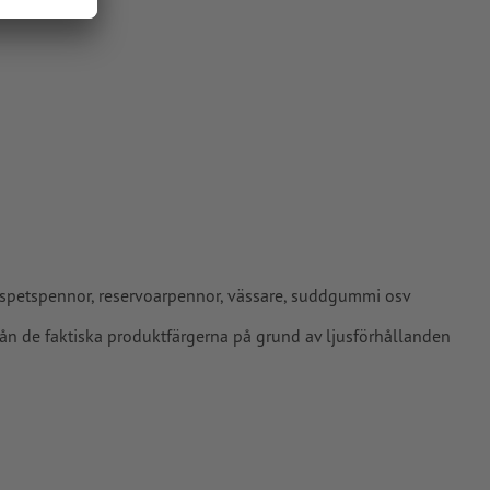
ulspetspennor, reservoarpennor, vässare, suddgummi osv
rån de faktiska produktfärgerna på grund av ljusförhållanden