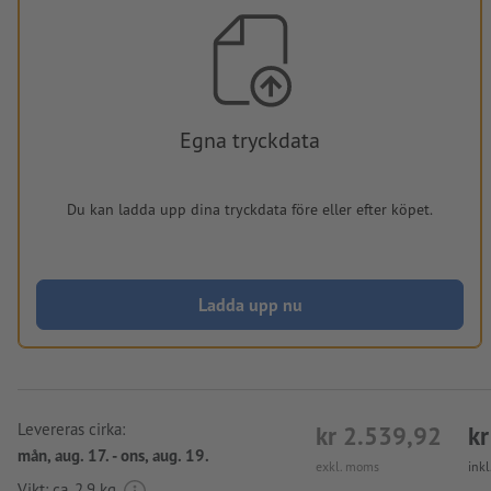
Egna tryckdata
Du kan ladda upp dina tryckdata före eller efter köpet.
Ladda upp nu
Levereras cirka:
kr 2.539,92
kr
mån, aug. 17. - ons, aug. 19.
exkl. moms
ink
Vikt: ca.
2,9 kg