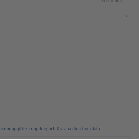
exkl. moms
ersonuppgifter i uppdrag
och
Krav på dina tryckdata
.