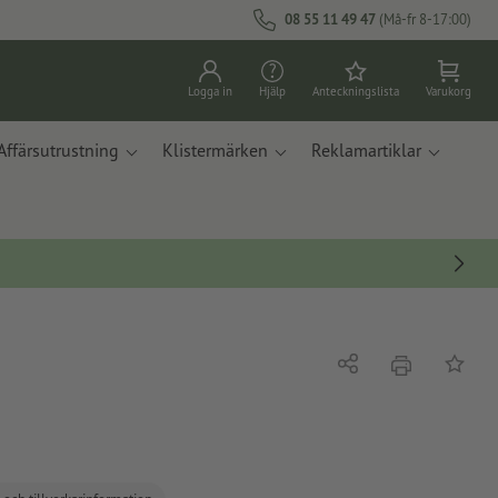
08 55 11 49 47
(Må-fr 8-17:00)
Logga in
Hjälp
Anteckningslista
Varukorg
Affärsutrustning
Klistermärken
Reklamartiklar
erbjudande
Dela
På ante