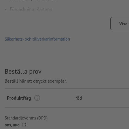
Förpackning: Kartong
Bearbetning: Tampongtryck
Visa
Tryckläge: Nedanför clipset
Säkerhets- och tillverkarinformation
Beställa prov
Beställ här ett otryckt exemplar.
Produktfärg
röd
Standardleverans (DPD)
ons, aug. 12.