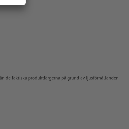
vårt
rån de faktiska produktfärgerna på grund av ljusförhållanden