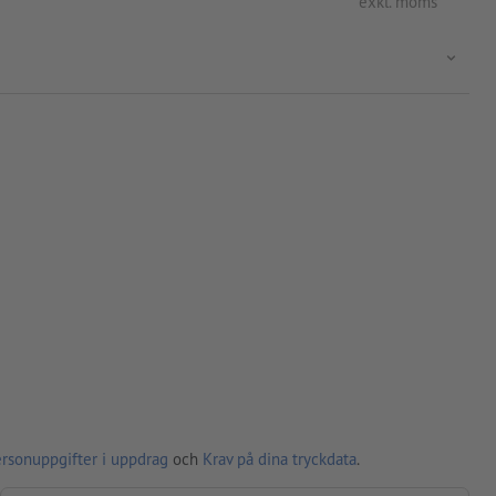
exkl. moms
ersonuppgifter i uppdrag
och
Krav på dina tryckdata
.