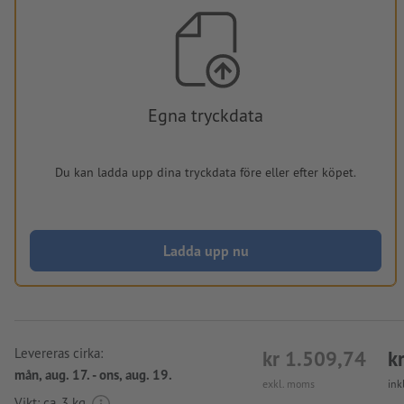
Egna tryckdata
Du kan ladda upp dina tryckdata före eller efter köpet.
Ladda upp nu
Levereras cirka:
kr 1.509,74
k
mån, aug. 17. - ons, aug. 19.
exkl. moms
ink
Vikt: ca.
3 kg