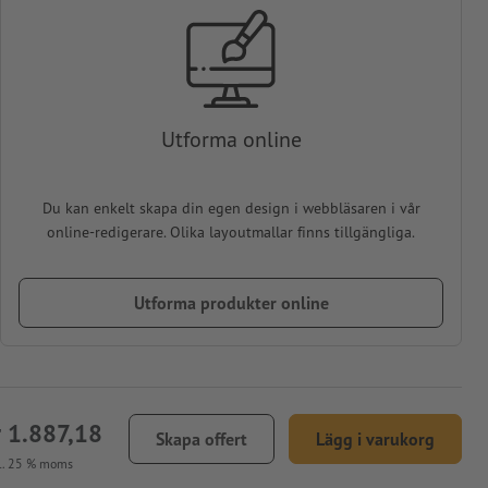
Utforma online
Du kan enkelt skapa din egen design i webbläsaren i vår
online-redigerare. Olika layoutmallar finns tillgängliga.
Utforma produkter online
r 1.887,18
Skapa offert
Lägg i varukorg
l. 25 % moms