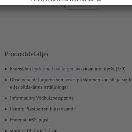
Visa mer
Bärmaterialet kan lysa igenom vid
tryck med vit färg
Ytterligare information och tips om
vektordata
hittar du i 
hjälpcenter.
Teckenstorlek: Min. 6 pt. (2,12 mm)
stavfel och sättningsfel
kontrolleras inte av oss
Produktdetaljer
Hur skapar jag utskriftsdata korrekt?
Framsidan
tryckt med två färger
, baksidan inte tryckt (2/0)
Observera att färgerna som visas på skärmen kan skilja sig f
eller bildskärmsinställningar.
Information: Vridkulspetspenna
Patron: Plastpatron blåskrivande
Material: ABS, plast
storlek: 14,3 x ø 1,2 cm