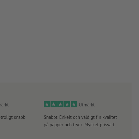
ärkt
Utmärkt
otroligt snabb
Snabbt. Enkelt och väldigt fin kvalitet
Orde
på papper och tryck. Mycket prisvärt
kontr
rätt