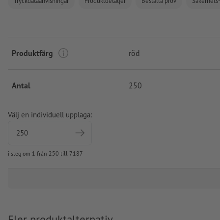
Tryckdataanvisningar
Produktdetaljer
Beställa prov
Säkerhets-
Produktfärg
röd
Antal
250
Välj en individuell upplaga:
i steg om 1 från 250 till 7187
Fler produktalternativ