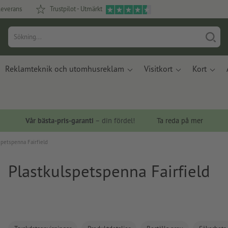
leverans
Trustpilot - Utmärkt
Reklamteknik och utomhusreklam
Visitkort
Kort
Vår bästa-pris-garanti
– din fördel!
Ta reda på mer
spetspenna Fairfield
Plastkulspetspenna Fairfield