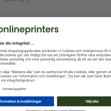
Tryckdataanvisningar Plastkulspetspenna Fai
Dataformat
(inkl. 0 mm beskärning): 4 x 0,8 cm
Den tryckfärdiga PDF-filen får bara innehålla vektorer; JPE
bilder och -förlagor är inte lämpliga
Som motivfärger kan en resp. två
specialfärger
väljas.
Namnge färgrutorna med målfärgen från Pantone FORM
Solid Coated (t.ex. ”Pantone 286 C”).
Inga metallic- eller neonfärger möjliga.
Guld (Pantone 871 C) och silver (Pantone 877 C) är möjli
tryckfärger. Namnge därför den upplagda fulltonsfärgen i
tryckdata som "gold" eller "silver"