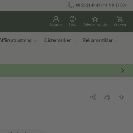
08 55 11 49 47
(Må-fr 8-17:00)
Logga in
Hjälp
Anteckningslista
Varukorg
Affärsutrustning
Klistermärken
Reklamartiklar
erbjudande
Dela
På ante