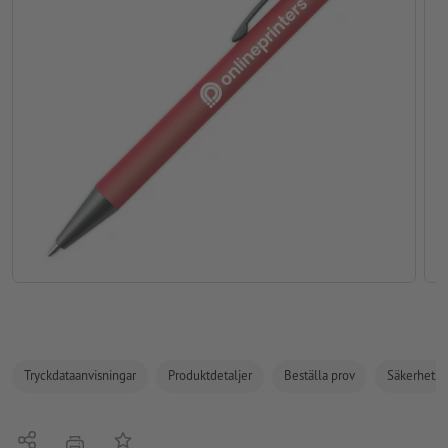
Tryckdataanvisningar
Produktdetaljer
Beställa prov
Säkerhets- 
Dela
På anteckningslistan
erbjudande