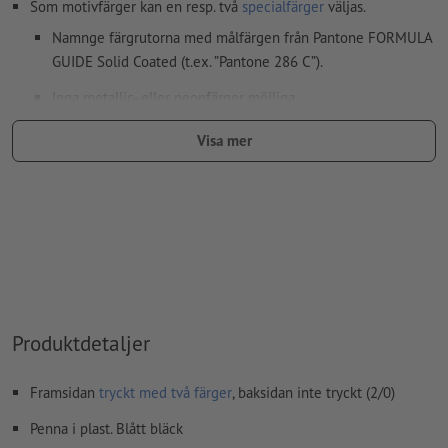
Som motivfärger kan en resp. två
specialfärger
väljas.
Namnge färgrutorna med målfärgen från Pantone FORMULA
GUIDE Solid Coated (t.ex. ”Pantone 286 C”).
Inga metallic- eller neonfärger möjliga.
Guld (Pantone 871 C) och silver (Pantone 877 C) är möjliga
Visa mer
som tryckfärger. Namnge därför den upplagda fulltonsfärgen
i dina tryckdata som "gold" eller "silver"
Bärmaterialet kan lysa igenom vid
tryck med vit färg
Den tryckfärdiga PDF-filen får bara innehålla vektorer; JPEG-
eller TIFF- bilder och -förlagor är inte lämpliga
Ytterligare information och tips om
vektordata
hittar du i
vårt hjälpcenter.
Produktdetaljer
stavfel och sättningsfel
kontrolleras inte av oss
Framsidan
tryckt med två färger
, baksidan inte tryckt (2/0)
Penna i plast. Blått bläck
Hur skapar jag utskriftsdata korrekt?