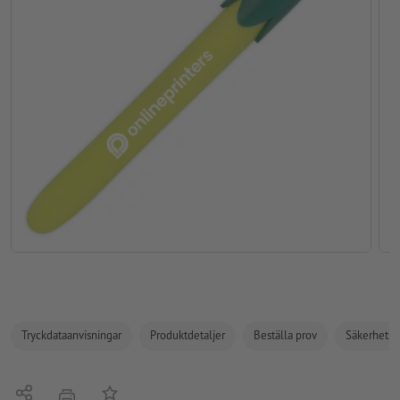
Tryckdataanvisningar
Produktdetaljer
Beställa prov
Säkerhets- 
Dela
På anteckningslistan
erbjudande