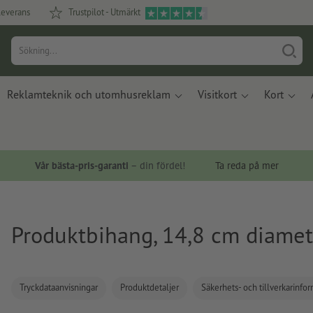
leverans
Trustpilot - Utmärkt
Reklamteknik och utomhusreklam
Visitkort
Kort
Vår bästa-pris-garanti
– din fördel!
Ta reda på mer
Produktbihang, 14,8 cm diamet
Tryckdataanvisningar
Produktdetaljer
Säkerhets- och tillverkarinfo