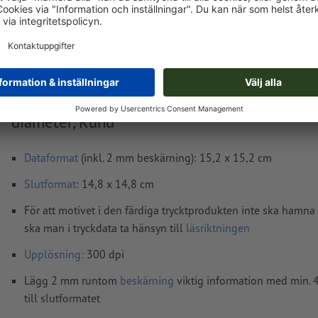
ons, aug. 19. - fre, aug. 21.
exkl. moms
Vikt: ca.
107,5 g
Tryckdataanvisningar Produktbihang, 14,8 c
diameter, Rund
Dataformat
(inkl. 2 mm beskärning): 15,2 x 15,2 cm
Slutformat
: 14,8 x 14,8 cm
För att motivet i den färdiga trycktprodukten inte ska hamna
ska man i tryckdata ta hänsyn till
läsriktningen
Upplösning:
300 dpi
Lägg 2 mm runtom
beskärning
viktig information med min.
till slutformatet