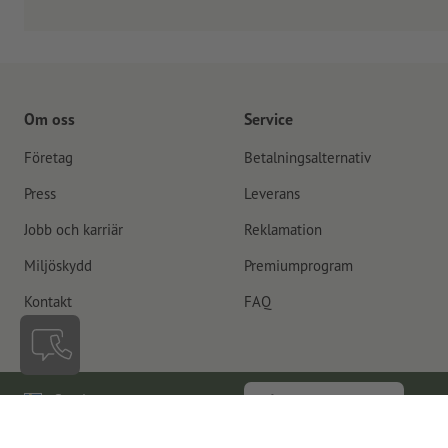
Om oss
Service
Företag
Betalningsalternativ
Press
Leverans
Jobb och karriär
Reklamation
Miljöskydd
Premiumprogram
Kontakt
FAQ
Sverige
Återkalla kontrakt