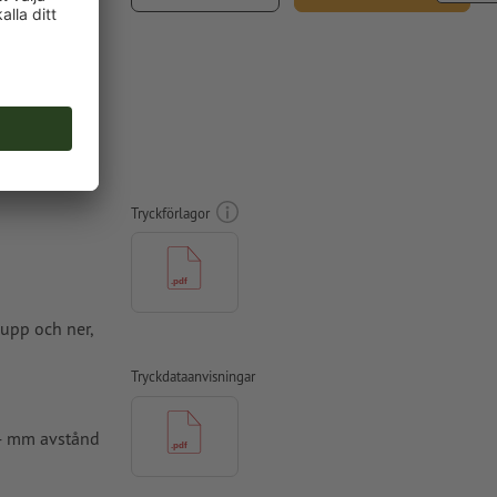
inkl. 25 % moms
m
Tryckförlagor
 upp och ner,
Tryckdataanvisningar
 4 mm avstånd