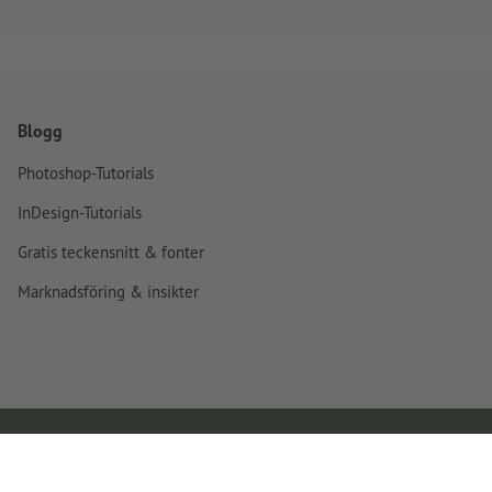
Blogg
Photoshop-Tutorials
InDesign-Tutorials
Gratis teckensnitt & fonter
Marknadsföring & insikter