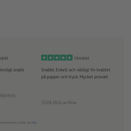
ärkt
Utmärkt
otroligt snabb
Snabbt. Enkelt och väldigt fin kvalitet
Orde
på papper och tryck. Mycket prisvärt
kontr
rätt
angiv
Björfjell-
23.04.2026
av Nina
24.0
recensioner, hittar du
här
.