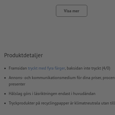
teckensnitt
måste våra fullständigt inbäddade eller konverter
kurvor
Visa mer
färgläge:
CMYK, FOGRA51 (PSO Coated v3) för bestruket pa
(PSO Uncoated v3 FOGRA52) för obestruket papper
stavfel och sättningsfel
kontrolleras inte av oss
övertrycksinställningar
kontrolleras inte av oss
kommentarer
raderas och kommer inte att tryckas
Produktdetaljer
Innehåll från
formulärfält
kommer att tryckas
Framsidan
tryckt med fyra färger
, baksidan inte tryckt (4/0)
Hur skapar jag utskriftsdata korrekt?
Annons- och kommunikationsmedium för dina priser, procent
presenter
Hålslag görs i läsriktningen endast i huvudändan
Tryckprodukter på recyclingpapper är klimatneutrala utan til