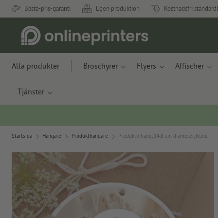
Bästa-pris-garanti
Egen produktion
Kostnadsfri standard
Alla produkter
Broschyrer
Flyers
Affischer
Tjänster
Startsida
Hängare
Produkthängare
Produktbihang, 14,8 cm diameter, Rund