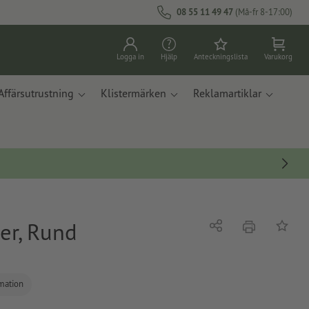
08 55 11 49 47
(Må-fr 8-17:00)
Logga in
Hjälp
Anteckningslista
Varukorg
Affärsutrustning
Klistermärken
Reklamartiklar
er, Rund
erbjudande
Dela
På ante
rmation