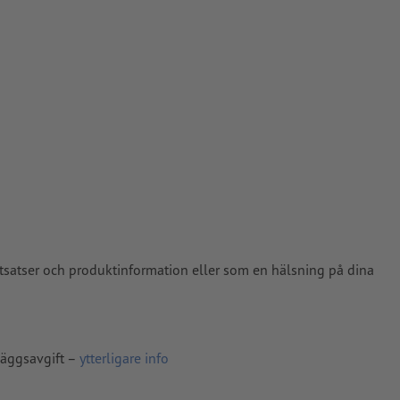
ade till
pper, FOGRA52
satser och produktinformation eller som en hälsning på dina
läggsavgift –
ytterligare info