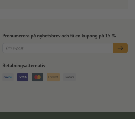
Prenumerera på nyhetsbrev och få en kupong på 15 %
Betalningsalternativ
Förskott
Faktura
Kontaktuppgifter
Allmänna affärsvillkor
Dataskydd