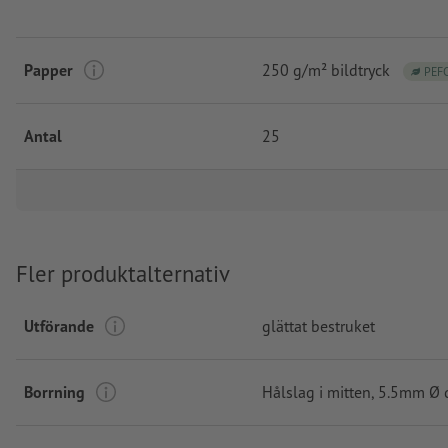
Papper
250 g/m² bildtryck
PEF
Antal
25
Fler produktalternativ
Utförande
glättat bestruket
Borrning
Hålslag i mitten
, 5.5mm Ø 