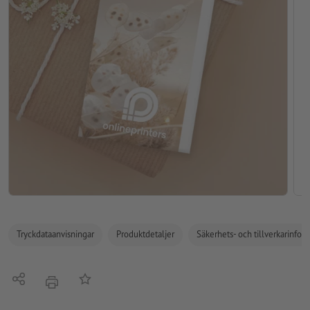
Tryckdataanvisningar
Produktdetaljer
Säkerhets- och tillverkarinfor
Dela
På anteckningslistan
erbjudande