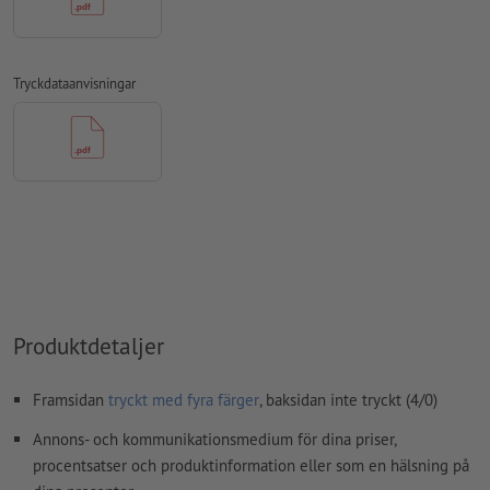
FOGRA52 (PSO Uncoated v3 FOGRA52) för obestruket papper
stavfel och sättningsfel
kontrolleras inte av oss
Tryckdataanvisningar
övertrycksinställningar
kontrolleras inte av oss
kommentarer
raderas och kommer inte att tryckas
Innehåll från
formulärfält
kommer att tryckas
Hur skapar jag utskriftsdata korrekt?
Produktdetaljer
Framsidan
tryckt med fyra färger
, baksidan inte tryckt (4/0)
Annons- och kommunikationsmedium för dina priser,
procentsatser och produktinformation eller som en hälsning på