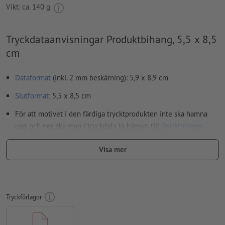
Vikt: ca.
140 g
Tryckdataanvisningar Produktbihang, 5,5 x 8,5
cm
Dataformat
(inkl. 2 mm beskärning): 5,9 x 8,9 cm
Slutformat
: 5,5 x 8,5 cm
För att motivet i den färdiga trycktprodukten inte ska hamna
upp och ner, ska man i tryckdata ta hänsyn till
läsriktningen
Upplösning:
300 dpi
Visa mer
Lägg 2 mm runtom
beskärning
viktig information med min. 4
mm avstånd till slutformatet
teckensnitt
måste våra fullständigt inbäddade eller
Tryckförlagor
konverterade till kurvor
färgläge:
CMYK, FOGRA51 (PSO Coated v3) för bestruket papper,