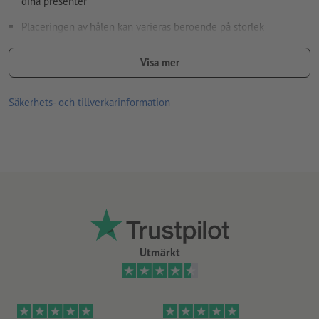
dina presenter
Placeringen av hålen kan varieras beroende på storlek
Hålslag görs i läsriktningen endast i huvudändan
Visa mer
Tryckprodukter på recyclingpapper är klimatneutrala utan
tilläggsavgift –
ytterligare info
Säkerhets- och tillverkarinformation
Utmärkt