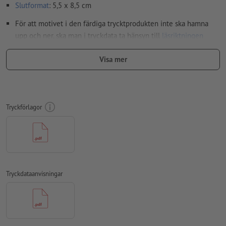
Slutformat
: 5,5 x 8,5 cm
För att motivet i den färdiga trycktprodukten inte ska hamna
upp och ner, ska man i tryckdata ta hänsyn till
läsriktningen
Upplösning:
300 dpi
Visa mer
Lägg 2 mm runtom
beskärning
viktig information med min. 4
mm avstånd till slutformatet
teckensnitt
måste våra fullständigt inbäddade eller
Tryckförlagor
konverterade till kurvor
färgläge:
CMYK, FOGRA51 (PSO Coated v3) för bestruket papper,
FOGRA52 (PSO Uncoated v3 FOGRA52) för obestruket papper
stavfel och sättningsfel
kontrolleras inte av oss
Tryckdataanvisningar
övertrycksinställningar
kontrolleras inte av oss
kommentarer
raderas och kommer inte att tryckas
Innehåll från
formulärfält
kommer att tryckas