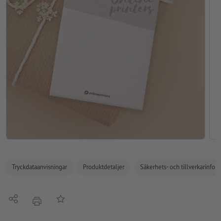
Tryckdataanvisningar
Produktdetaljer
Säkerhets- och tillverkarinfor
Dela
På anteckningslistan
erbjudande