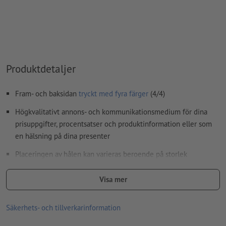
Hur skapar jag utskriftsdata korrekt?
Produktdetaljer
Fram- och baksidan
tryckt med fyra färger
(4/4)
Högkvalitativt annons- och kommunikationsmedium för dina
prisuppgifter, procentsatser och produktinformation eller som
en hälsning på dina presenter
Placeringen av hålen kan varieras beroende på storlek
Hålslag görs i läsriktningen endast i huvudändan
Visa mer
Tryckprodukter på recyclingpapper är klimatneutrala utan
tilläggsavgift –
ytterligare info
Säkerhets- och tillverkarinformation
Välj utomordentlig känsla och optik bland våra exklusiva