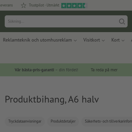
leverans
Trustpilot - Utmärkt
Reklamteknik och utomhusreklam
Visitkort
Kort
Vår bästa-pris-garanti
– din fördel!
Ta reda på mer
Produktbihang, A6 halv
Tryckdataanvisningar
Produktdetaljer
Säkerhets- och tillverkarinfo