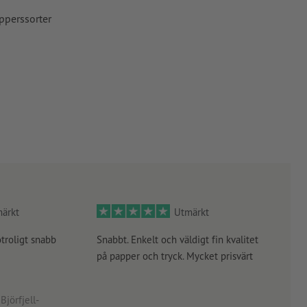
pperssorter
ärkt
Utmärkt
otroligt snabb
Snabbt. Enkelt och väldigt fin kvalitet
Orde
på papper och tryck. Mycket prisvärt
kontr
rätt
angiv
Björfjell-