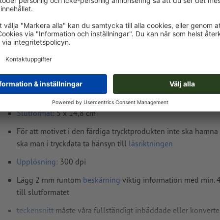
ons, aug. 19. - fre, aug. 21.
exkl. moms
Vikt: ca.
44,5 g
Tryckdataanvisningar Produktbihang, A6 halv
Dataformat
(inkl. 2 mm beskärning): 5,4 x 15,2 cm
Slutformat
: 5 x 14,8 cm
För att motivet i den färdiga trycktprodukten inte ska hamna
ska man i tryckdata ta hänsyn till
läsriktningen
Upplösning:
300 dpi
Lägg 2 mm runtom
beskärning
viktig information med min.
till slutformatet
teckensnitt
måste våra fullständigt inbäddade eller konverter