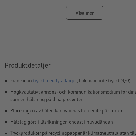
kurvor
färgläge:
CMYK, FOGRA51 (PSO Coated v3) för bestruket pa
Visa mer
(PSO Uncoated v3 FOGRA52) för obestruket papper
stavfel och sättningsfel
kontrolleras inte av oss
övertrycksinställningar
kontrolleras inte av oss
kommentarer
raderas och kommer inte att tryckas
Produktdetaljer
Innehåll från
formulärfält
kommer att tryckas
Framsidan
tryckt med fyra färger
, baksidan inte tryckt (4/0)
Hur skapar jag utskriftsdata korrekt?
Högkvalitativt annons- och kommunikationsmedium för dina p
som en hälsning på dina presenter
Placeringen av hålen kan varieras beroende på storlek
Hålslag görs i läsriktningen endast i huvudändan
Tryckprodukter på recyclingpapper är klimatneutrala utan til