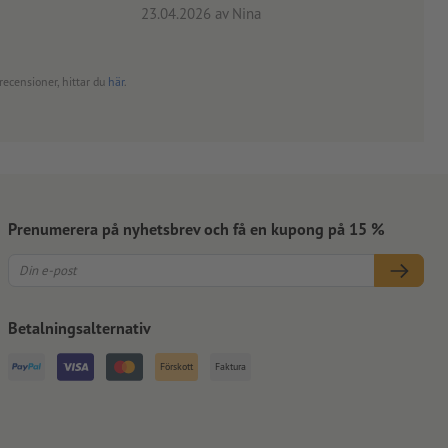
23.04.2026
av Nina
24.0
recensioner, hittar du
här
.
Prenumerera på nyhetsbrev och få en kupong på 15 %
Betalningsalternativ
Förskott
Faktura