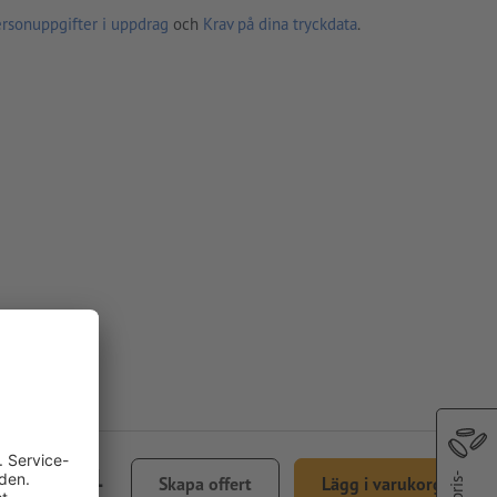
ersonuppgifter i uppdrag
och
Krav på dina tryckdata
.
kr 926,01
Skapa offert
Lägg i varukorg