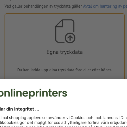
Vad gäller behandlingen av tryckdata gäller
Avtal om hantering av p
Egna tryckdata
Du kan ladda upp dina tryckdata före eller efter köpet.
Ladda upp nu
Levereras cirka:
kr 740,81