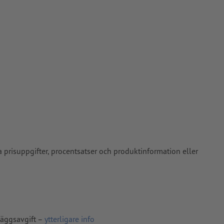
pper, FOGRA52
risuppgifter, procentsatser och produktinformation eller
läggsavgift –
ytterligare info