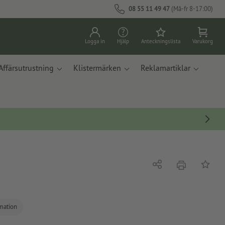
08 55 11 49 47
(Må-fr 8-17:00)
Logga in
Hjälp
Anteckningslista
Varukorg
Affärsutrustning
Klistermärken
Reklamartiklar
erbjudande
Dela
På ante
rmation