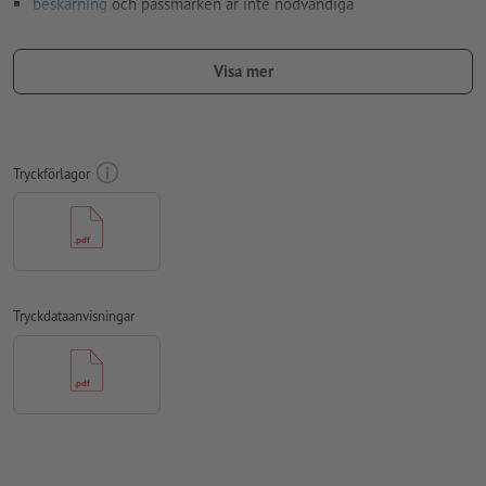
beskärning
och passmärken är inte nödvändiga
teckensnitt
måste våra fullständigt inbäddade eller
konverterade till kurvor
Visa mer
färgläge:
CMYK, FOGRA52 (PSO Uncoated v3 FOGRA52) för
obestruket papper
stavfel och sättningsfel
kontrolleras inte av oss
Tryckförlagor
övertrycksinställningar
kontrolleras inte av oss
kommentarer
raderas och kommer inte att tryckas
Innehåll från
formulärfält
kommer att tryckas
Tryckdataanvisningar
Notera: Använd vår tryckmall för att placera ditt motiv korrekt.
Hur skapar jag utskriftsdata korrekt?