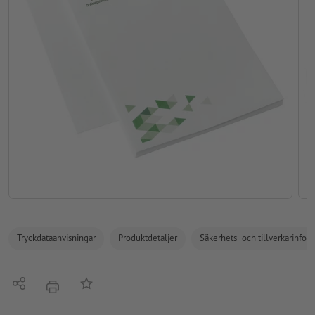
Tryckdataanvisningar
Produktdetaljer
Säkerhets- och tillverkarinfor
Dela
På anteckningslistan
erbjudande