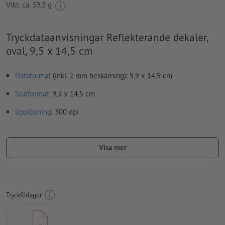
Vikt: ca.
39,3 g
Tryckdataanvisningar Reflekterande dekaler,
oval, 9,5 x 14,5 cm
Dataformat
(inkl. 2 mm beskärning): 9,9 x 14,9 cm
Slutformat
: 9,5 x 14,5 cm
Upplösning:
300 dpi
Lägg 2 mm runtom
beskärning
viktig information med min. 4
mm avstånd till slutformatet
Visa mer
teckensnitt
måste våra fullständigt inbäddade eller
konverterade till kurvor
färgläge:
CMYK, FOGRA51 (PSO Coated v3) för bestruket papper
Tryckförlagor
stavfel och sättningsfel
kontrolleras inte av oss