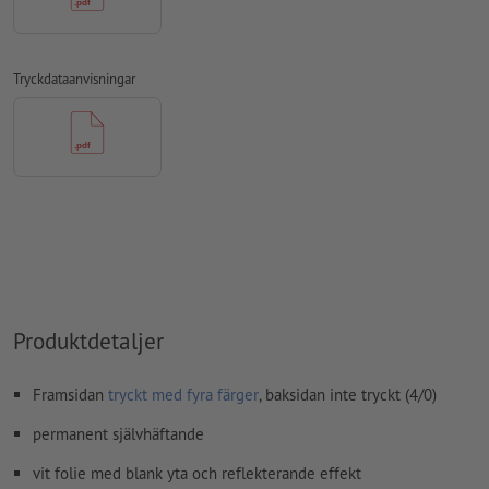
övertrycksinställningar
kontrolleras inte av oss
Transparenser
ska generellt reduceras
Tryckdataanvisningar
kommentarer
raderas och kommer inte att tryckas
Innehåll från
formulärfält
kommer att tryckas
Hur skapar jag utskriftsdata korrekt?
Produktdetaljer
Framsidan
tryckt med fyra färger
, baksidan inte tryckt (4/0)
permanent självhäftande
vit folie med blank yta och reflekterande effekt