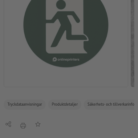
Tryckdataanvisningar
Produktdetaljer
Säkerhets- och tillverkarinfor
Dela
På anteckningslistan
erbjudande