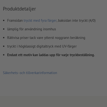
kommentarer
raderas och kommer inte att tryckas
Produktdetaljer
Innehåll från
formulärfält
kommer att tryckas
Framsidan
tryckt med fyra färger
, baksidan inte tryckt (4/0)
Hur skapar jag utskriftsdata korrekt?
lämplig för användning inomhus
Rättvisa priser tack vare ytterst noggrann beräkning
tryckt i högklassigt digitaltryck med UV-färger
Endast ett motiv kan laddas upp för varje tryckbeställning.
Säkerhets- och tillverkarinformation