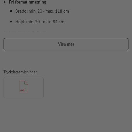
Fri formatinmatning
:
Bredd: min. 20 - max. 118 cm
Höjd: min. 20 - max. 84 cm
Upplösning:
150 dpi
Lägg 10 mm runtom
beskärning
viktig information med min. 4
Visa mer
mm avstånd till slutformatet
Speciella egenskaper vid upprättande av tryckdata:
Vid valfritt
kontursnitt
ska tryckdata upprättas med extra
Tryckdataanvisningar
snittkontur
teckensnitt
måste våra fullständigt inbäddade eller
konverterade till kurvor
färgläge:
CMYK, FOGRA51 (PSO Coated v3) för bestruket papper
stavfel och sättningsfel
kontrolleras inte av oss
övertrycksinställningar
kontrolleras inte av oss