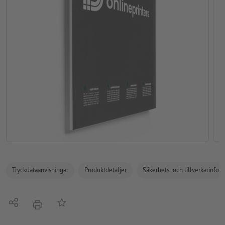
Tryckdataanvisningar
Produktdetaljer
Säkerhets- och tillverkarinfor
Dela
På anteckningslistan
erbjudande