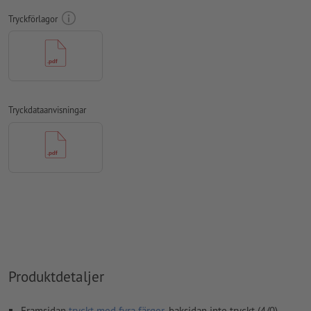
mm avstånd till slutformatet
Tryckförlagor
teckensnitt
måste våra fullständigt inbäddade eller
konverterade till kurvor
färgläge:
CMYK, FOGRA51 (PSO Coated v3) för bestruket papper
stavfel och sättningsfel
kontrolleras inte av oss
Tryckdataanvisningar
övertrycksinställningar
kontrolleras inte av oss
kommentarer
raderas och kommer inte att tryckas
Innehåll från
formulärfält
kommer att tryckas
Hur skapar jag utskriftsdata korrekt?
Produktdetaljer
Framsidan
tryckt med fyra färger
, baksidan inte tryckt (4/0)