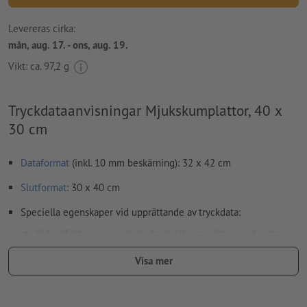
Levereras cirka:
mån, aug. 17. - ons, aug. 19.
Vikt: ca.
97,2 g
Tryckdataanvisningar Mjukskumplattor, 40 x
30 cm
Dataformat
(inkl. 10 mm beskärning): 32 x 42 cm
Slutformat
: 30 x 40 cm
Speciella egenskaper vid upprättande av tryckdata:
Vid valfritt
kontursnitt
ska tryckdata upprättas med extra
snittkontur
Visa mer
Upplösning:
150 dpi
Lägg 10 mm runtom
beskärning
viktig information med min. 4