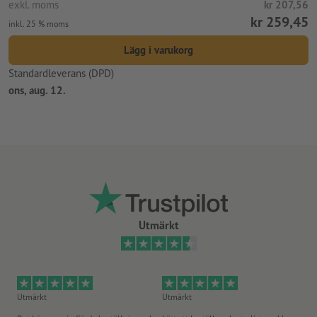
exkl. moms
kr 207,56
kr 259,45
inkl. 25 % moms
Lägg i varukorg
Standardleverans (DPD)
ons, aug. 12.
Utmärkt
Utmärkt
Utmärkt
Ut