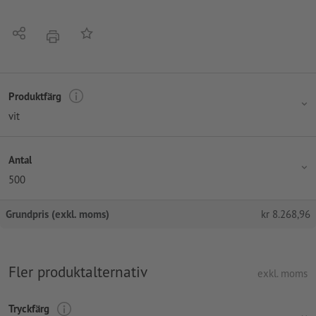
Dela
På anteckningslistan
erbjudande
Produktfärg
vit
Antal
500
Grundpris (exkl. moms)
kr
8.268,96
Fler produktalternativ
exkl. moms
Tryckfärg