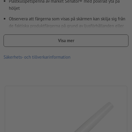
Plastkulspetspenna av märket Senator® med polerad yta på
höljet
Hur skapar jag utskriftsdata korrekt?
Observera att färgerna som visas på skärmen kan skilja sig från
de faktiska produktfärgerna på grund av ljusförhållanden eller
bildskärmsinställningar.
Visa mer
Material: plast
Information: ”Made in Germany”
Säkerhets- och tillverkarinformation
storlek: 14,1 x ø 1,7 cm
Patron: Plastpatron blåskrivande
Den speciella G2-Magic-flow-patronen möjliggör beständig och
hållbar text.
varumärke: senator®
Förpackning: Ej individuellt förpackat
Bearbetning: Screentryck