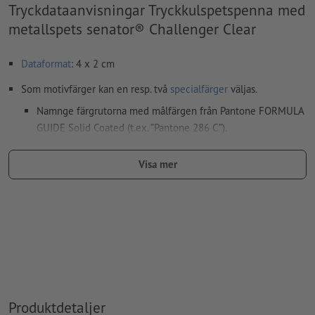
Tryckdataanvisningar Tryckkulspetspenna med
metallspets senator® Challenger Clear
Dataformat
: 4 x 2 cm
Som motivfärger kan en resp. två
specialfärger
väljas.
Namnge färgrutorna med målfärgen från Pantone FORMULA
GUIDE Solid Coated (t.ex. ”Pantone 286 C”).
Inga metallic- eller neonfärger möjliga.
Visa mer
Guld (Pantone 871 C) och silver (Pantone 877 C) är möjliga
som tryckfärger. Namnge därför den upplagda fulltonsfärgen
i dina tryckdata som "gold" eller "silver"
Bärmaterialet kan lysa igenom vid
tryck med vit färg
Den tryckfärdiga PDF-filen får bara innehålla vektorer; JPEG-
eller TIFF- bilder och -förlagor är inte lämpliga
Produktdetaljer
Ytterligare information och tips om
vektordata
hittar du i