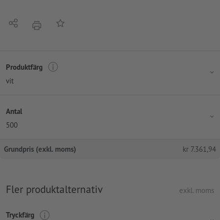
Dela
På anteckningslistan
erbjudande
Produktfärg
vit
Antal
500
Grundpris (exkl. moms)
kr
7.361,94
Fler produktalternativ
exkl. moms
Tryckfärg