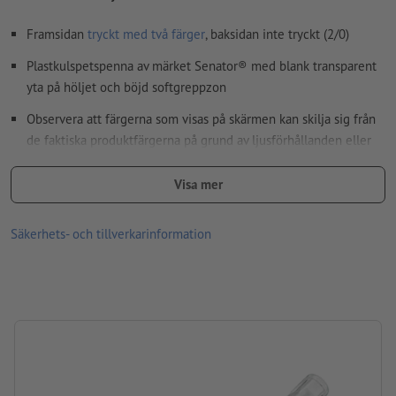
vårt hjälpcenter.
Framsidan
tryckt med två färger
, baksidan inte tryckt (2/0)
stavfel och sättningsfel
kontrolleras inte av oss
Plastkulspetspenna av märket Senator® med blank transparent
yta på höljet och böjd softgreppzon
Hur skapar jag utskriftsdata korrekt?
Observera att färgerna som visas på skärmen kan skilja sig från
de faktiska produktfärgerna på grund av ljusförhållanden eller
bildskärmsinställningar.
Visa mer
Material: plast
storlek: 14,9 x ø 1,2 cm
Säkerhets- och tillverkarinformation
Information: ”Made in Germany”
Patron: Plastpatron blåskrivande
Den speciella G2-Magic-flow-patronen möjliggör beständig och
hållbar text.
varumärke: senator®