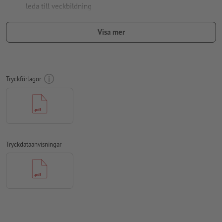
leda till veckbildning
Kan tryckas över hela ytan och på en fjärdedel
Visa mer
För att motivet i den färdiga trycktprodukten inte ska hamna
upp och ner, ska man i tryckdata ta hänsyn till
läsriktningen
observera att ränder kan uppstå i tryckbilden vid heltryck
Tryckförlagor
Upplösning:
300 dpi
Lägg 0 mm runtom
beskärning
viktig information med min. 4
mm avstånd till slutformatet
teckensnitt
måste våra fullständigt inbäddade eller
Tryckdataanvisningar
konverterade till kurvor
färgläge:
CMYK, FOGRA52 (PSO Uncoated v3 FOGRA52) för
obestruket papper
stavfel och sättningsfel
kontrolleras inte av oss
övertrycksinställningar
kontrolleras inte av oss