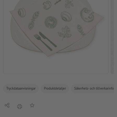
Tryckdataanvisningar
Produktdetaljer
Säkerhets- och tillverkarinfor
Dela
På anteckningslistan
erbjudande