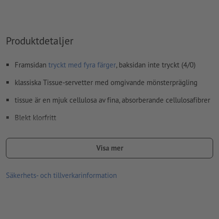
kommentarer
raderas och kommer inte att tryckas
Innehåll från
formulärfält
kommer att tryckas
Produktdetaljer
Hur skapar jag utskriftsdata korrekt?
Framsidan
tryckt med fyra färger
, baksidan inte tryckt (4/0)
klassiska Tissue-servetter med omgivande mönsterprägling
tissue är en mjuk cellulosa av fina, absorberande cellulosafibrer
Blekt klorfritt
Max. 20 styck förpackade i neutral folie
Visa mer
servetternas grundfärg: vit
Säkerhets- och tillverkarinformation