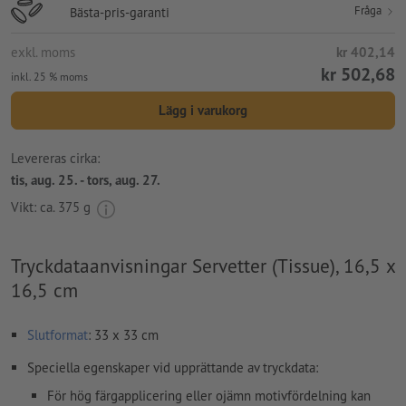
Fråga
Bästa-pris-garanti
exkl. moms
kr 402,14
kr 502,68
inkl. 25 % moms
Lägg i varukorg
Levereras cirka:
tis, aug. 25. - tors, aug. 27.
Vikt: ca.
375 g
Tryckdataanvisningar Servetter (Tissue), 16,5 x
16,5 cm
Slutformat
: 33 x 33 cm
Speciella egenskaper vid upprättande av tryckdata:
För hög färgapplicering eller ojämn motivfördelning kan