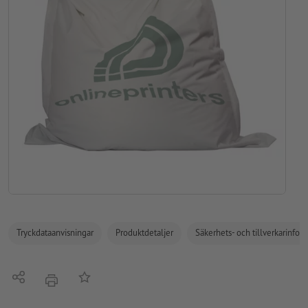
Tryckdataanvisningar
Produktdetaljer
Säkerhets- och tillverkarinfor
Dela
På anteckningslistan
erbjudande