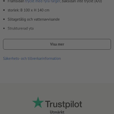
Framsidan
tryckt med fyra färger
, baksidan inte tryckt (4/0)
storlek: B 100 x H 140 cm
Slitagetålig och vattenavvisande
Strukturerad yta
Sittsäckens innehåll: 225 l
Visa mer
Blixtlås på undersidan
Uttagbar EPS-kornfyllning
Säkerhets- och tillverkarinformation
Överdraget är tvättbart
Skötselanvisningar:
Tvättas vid 30 grader, vänd den ut och in eller tvätta i
tvättsäck
ingen blekning
Stryks vid maximalt 110 grader
Utmärkt