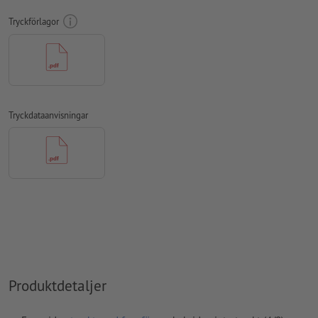
stavfel och sättningsfel
kontrolleras inte av oss
Tryckförlagor
övertrycksinställningar
kontrolleras inte av oss
kommentarer
raderas och kommer inte att tryckas
Innehåll från
formulärfält
kommer att tryckas
Tryckdataanvisningar
Hur skapar jag utskriftsdata korrekt?
Produktdetaljer