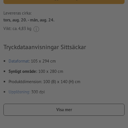
Levereras cirka:
tors, aug. 20. - mån, aug. 24.
Vikt: ca.
4,83 kg
Tryckdataanvisningar Sittsäckar
Dataformat
: 105 x 294 cm
Synligt område:
100 x 280 cm
Produktdimension: 100 (B) x 140 (H) cm
Upplösning:
300 dpi
teckensnitt
måste våra fullständigt inbäddade eller
konverterade till kurvor
Visa mer
färgläge:
CMYK, FOGRA51 (PSO Coated v3) för bestruket papper,
FOGRA52 (PSO Uncoated v3 FOGRA52) för obestruket papper