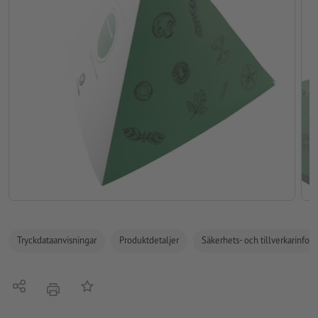
Tryckdataanvisningar
Produktdetaljer
Säkerhets- och tillverkarinfor
Dela
På anteckningslistan
erbjudande