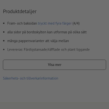
Produktdetaljer
Fram- och baksidan
tryckt med fyra färger
(4/4)
alla sidor på bordsskylten kan utformas på olika sätt
många pappersvarianter att välja mellan
Levereras: Färdigstansade/räfflade och plant liggande
Vårt tips: För att uppnå optimal hållfasthet (styvhet) för
gatuprataren rekommenderar vi en extra cellofanering vid
Visa mer
konsttryckpapper
Säkerhets- och tillverkarinformation