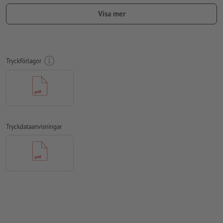
Lägg 2 mm runtom
beskärning
viktig information med min. 4
mm avstånd till slutformatet
Visa mer
teckensnitt
måste våra fullständigt inbäddade eller
konverterade till kurvor
färgläge:
CMYK, FOGRA51 (PSO Coated v3) för bestruket papper,
Tryckförlagor
FOGRA52 (PSO Uncoated v3 FOGRA52) för obestruket papper
stavfel och sättningsfel
kontrolleras inte av oss
övertrycksinställningar
kontrolleras inte av oss
kommentarer
raderas och kommer inte att tryckas
Tryckdataanvisningar
Innehåll från
formulärfält
kommer att tryckas
Hur skapar jag utskriftsdata korrekt?