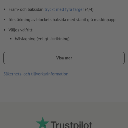
Fram- och baksidan
tryckt med fyra färger
(4/4)
förstärkning av blockets baksida med stabil grå maskinpapp
Väljes valfritt:
hålslagning (enligt läsriktning)
limning (position kan väljas)
Visa mer
Anvisning:
Valfri perforering utförs enligt A-standard (ISO 838).
Tryckprodukter på recyclingpapper är klimatneutrala utan
Säkerhets- och tillverkarinformation
tilläggsavgift –
ytterligare info
Linjetjocklek: Min. 0,25 pt. (0,09 mm)
Tunna linjer som är utformade med en färgapplikation på
mindre än 100 % per färgkanal kan se trasiga, ojämna, suddiga
eller spruckna ut på grund av halvtonrutnätet