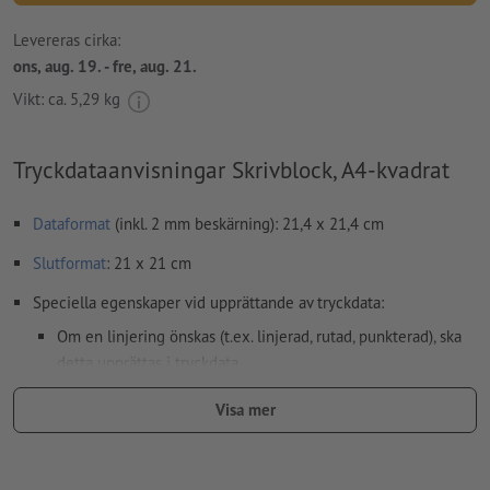
Levereras cirka:
ons, aug. 19. - fre, aug. 21.
Vikt: ca.
5,29 kg
Tryckdataanvisningar Skrivblock, A4-kvadrat
Dataformat
(inkl. 2 mm beskärning): 21,4 x 21,4 cm
Slutformat
: 21 x 21 cm
Speciella egenskaper vid upprättande av tryckdata:
Om en linjering önskas (t.ex. linjerad, rutad, punkterad), ska
detta upprättas i tryckdata
Upplösning:
300 dpi
Visa mer
Lägg 2 mm runtom
beskärning
viktig information med min. 4
mm avstånd till slutformatet