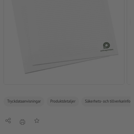
Tryckdataanvisningar
Produktdetaljer
Säkerhets- och tillverkarinfor
Dela
På anteckningslistan
erbjudande