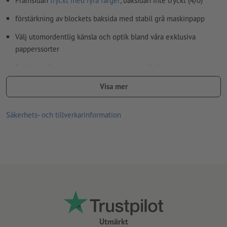
Framsidan
tryckt med fyra färger
, baksidan inte tryckt (4/0)
förstärkning av blockets baksida med stabil grå maskinpapp
Välj utomordentlig känsla och optik bland våra exklusiva
papperssorter
Exklusiva Gmund papperssorter bara hos Onlineprinters
Väljes valfritt:
Visa mer
hålslagning (enligt läsriktning)
Säkerhets- och tillverkarinformation
limning (position kan väljas)
Anvisning:
Valfri perforering utförs enligt A-standard (ISO 838).
Linjetjocklek: Min. 0,25 pt. (0,09 mm)
Tunna linjer som är utformade med en färgapplikation på
mindre än 100 % per färgkanal kan se trasiga, ojämna, suddiga
eller spruckna ut på grund av halvtonrutnätet
Utmärkt