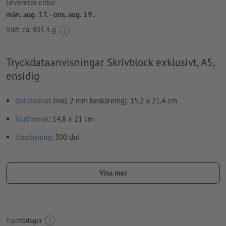
Levereras cirka:
mån, aug. 17. - ons, aug. 19.
Vikt: ca.
901,3 g
Tryckdataanvisningar Skrivblock exklusivt, A5,
ensidig
Dataformat
(inkl. 2 mm beskärning): 15,2 x 21,4 cm
Slutformat
: 14,8 x 21 cm
Upplösning:
300 dpi
Lägg 2 mm runtom
beskärning
viktig information med min. 4
mm avstånd till slutformatet
Visa mer
teckensnitt
måste våra fullständigt inbäddade eller
konverterade till kurvor
färgläge:
CMYK, FOGRA52 (PSO Uncoated v3 FOGRA52) för
Tryckförlagor