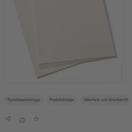
Tryckdataanvisningar
Produktdetaljer
Säkerhets- och tillverkarinfor
Dela
På anteckningslistan
erbjudande