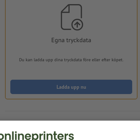
Egna tryckdata
Du kan ladda upp dina tryckdata före eller efter köpet.
Ladda upp nu
Levereras cirka:
kr 3.093,57
kr
mån, aug. 17. - ons, aug. 19.
exkl. moms
ink
Vikt: ca.
17,65 kg