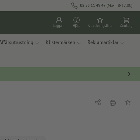
08 55 11 49 47
(Må-fr 8-17:00)
Logga in
Hjälp
Anteckningslista
Varukorg
Affärsutrustning
Klistermärken
Reklamartiklar
erbjudande
Dela
På ante