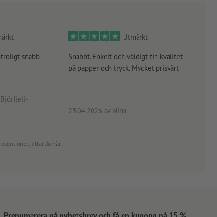
ärkt
Utmärkt
otroligt snabb
Snabbt. Enkelt och väldigt fin kvalitet
Orde
på papper och tryck. Mycket prisvärt
kontr
rätt
angiv
Björfjell-
23.04.2026
av Nina
24.0
recensioner, hittar du
här
.
Prenumerera på nyhetsbrev och få en kupong på 15 %