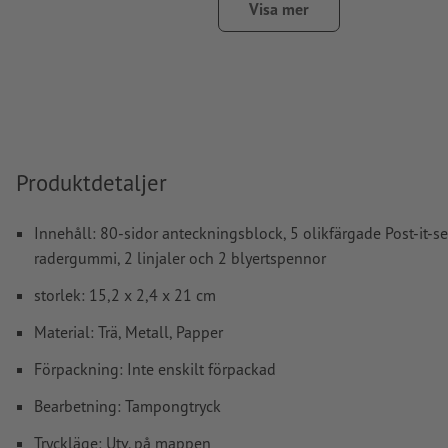
Den tryckfärdiga PDF-filen får bara innehålla vektorer; JPE
Visa mer
bilder och -förlagor är inte lämpliga
Ytterligare information och tips om
vektordata
hittar du i 
hjälpcenter.
stavfel och sättningsfel
kontrolleras inte av oss
Produktdetaljer
Hur skapar jag utskriftsdata korrekt?
Innehåll: 80-sidor anteckningsblock, 5 olikfärgade Post-it-se
radergummi, 2 linjaler och 2 blyertspennor
storlek: 15,2 x 2,4 x 21 cm
Material: Trä, Metall, Papper
Förpackning: Inte enskilt förpackad
Bearbetning: Tampongtryck
Tryckläge: Utv. på mappen