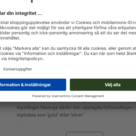
Tryckdataanvisningar Skrivmapp Reggio Emil
Dataformat
: 5 x 3 cm
Som motivfärger kan en resp. två
specialfärger
väljas.
Namnge färgrutorna med målfärgen från Pantone FORM
Solid Coated (t.ex. ”Pantone 286 C”).
Inga metallic- eller neonfärger möjliga.
Guld (Pantone 871 C) och silver (Pantone 877 C) är möjli
tryckfärger. Namnge därför den upplagda fulltonsfärgen i
tryckdata som "gold" eller "silver"
Bärmaterialet kan lysa igenom vid
tryck med vit färg