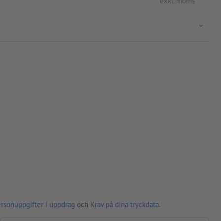
exkl. moms
ersonuppgifter i uppdrag
och
Krav på dina tryckdata
.