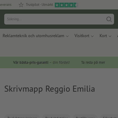
leverans
Trustpilot - Utmärkt
Reklamteknik och utomhusreklam
Visitkort
Kort
Vår bästa-pris-garanti
– din fördel!
Ta reda på mer
Skrivmapp Reggio Emilia