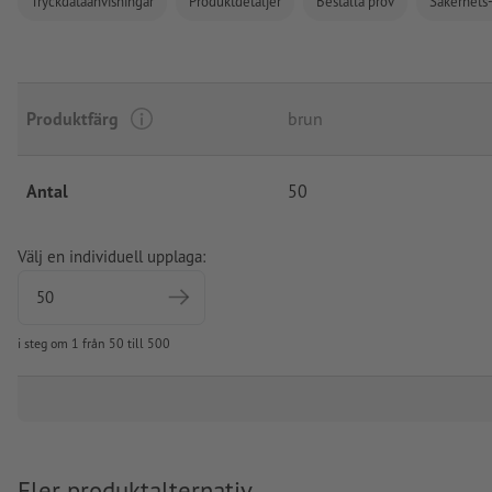
Tryckdataanvisningar
Produktdetaljer
Beställa prov
Säkerhets-
Produktfärg
brun
Antal
50
Välj en individuell upplaga:
i steg om 1 från 50 till 500
Fler produktalternativ