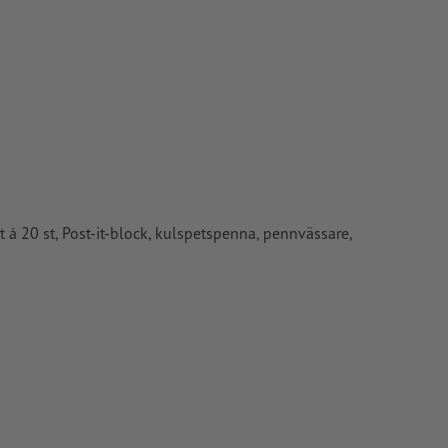
G- eller TIFF-
vårt
t á 20 st, Post-it-block, kulspetspenna, pennvässare,