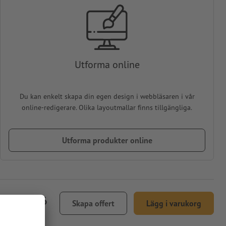
Utforma online
Du kan enkelt skapa din egen design i webbläsaren i vår
online-redigerare. Olika layoutmallar finns tillgängliga.
Utforma produkter online
 3.866,96
Skapa offert
Lägg i varukorg
l. 25 % moms