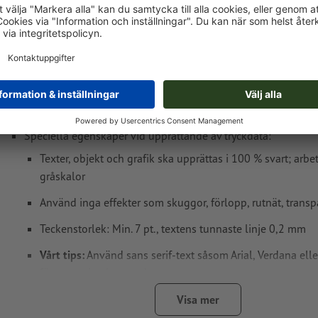
Tryckdataanvisningar Stämpelplattta för Co
Line Printer 20/Plus 20
Dataformat: 3,8 x 1,4 cm
Speciella egenskaper vid upprättande av tryckdata:
Texter, objekt och grafik ska upprättas i 100 % svart; arbe
gråskalor
Använd inga effekter som skuggor, förlopp, rutnät, transp
Teckenstorlek: Min. 7 pt., textens tunnaste linje 0,2 mm
Vårt tips:
Använd sans serif-text såsom Arial, Verdana elle
för ett optimalt avtryck
Avstånd motiv till slutformat: Min. 1 mm
Visa mer