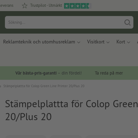
leverans
Trustpilot - Utmärkt
Reklamteknik och utomhusreklam
Visitkort
Kort
Vår bästa-pris-garanti
– din fördel!
Ta reda på mer
Stämpelplattta för Colop Green Line Printer 20/Plus 20
Stämpelplattta för Colop Green
20/Plus 20