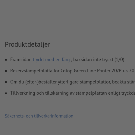
Linjetjocklek: Min. 1 pt. (0,4 mm)
Upplösning:
600 dpi
Hur skapar jag utskriftsdata korrekt?
Produktdetaljer
Framsidan
tryckt med en färg
, baksidan inte tryckt (1/0)
Reservstämpelplatta för Colop Green Line Printer 20/Plus 20
Om du (efter-)beställer ytterligare stämpelplattor, beakta stä
Tillverkning och tillskärning av stämpelplattan enligt tryckd
Säkerhets- och tillverkarinformation