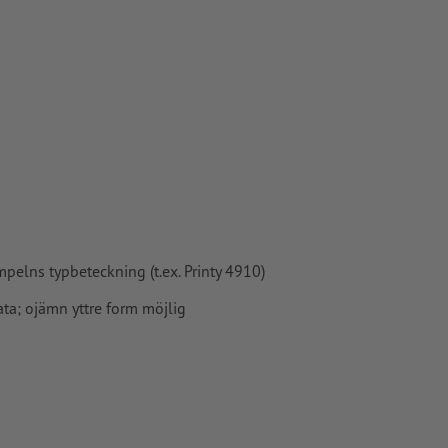
mpelns typbeteckning (t.ex. Printy 4910)
ata; ojämn yttre form möjlig