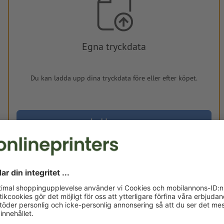
Egna tryckdata
Du kan ladda upp dina tryckdata före eller efter köpet.
Ladda upp nu
Levereras cirka:
kr 329,30
fre, aug. 14. - tis, aug. 18.
exkl. moms
Vikt: ca.
60 g