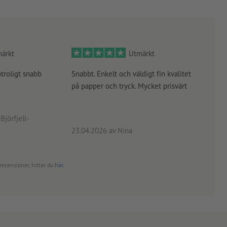
ärkt
Utmärkt
otroligt snabb
Snabbt. Enkelt och väldigt fin kvalitet
Orde
på papper och tryck. Mycket prisvärt
kontr
rätt
angiv
Björfjell-
23.04.2026
av Nina
24.0
recensioner, hittar du
här
.