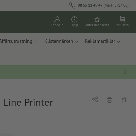
08 55 11 49 47
(Må-fr 8-17:00)
Logga in
Hjälp
Anteckningslista
Varukorg
Affärsutrustning
Klistermärken
Reklamartiklar
 Line Printer
erbjudande
Dela
På ante