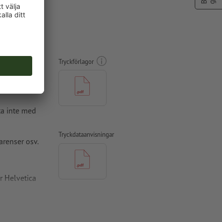
lop Green
Tryckförlagor
ta inte med
Tryckdataanvisningar
arenser osv.
r Helvetica