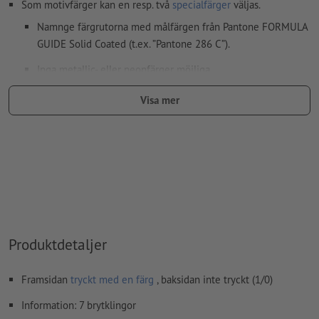
Som motivfärger kan en resp. två
specialfärger
väljas.
Namnge färgrutorna med målfärgen från Pantone FORMULA
GUIDE Solid Coated (t.ex. ”Pantone 286 C”).
Inga metallic- eller neonfärger möjliga.
Guld (Pantone 871 C) och silver (Pantone 877 C) är möjliga
Visa mer
som tryckfärger. Namnge därför den upplagda fulltonsfärgen
i dina tryckdata som "gold" eller "silver"
Bärmaterialet kan lysa igenom vid
tryck med vit färg
Den tryckfärdiga PDF-filen får bara innehålla vektorer; JPEG-
eller TIFF- bilder och -förlagor är inte lämpliga
Ytterligare information och tips om
vektordata
hittar du i
vårt hjälpcenter.
Produktdetaljer
stavfel och sättningsfel
kontrolleras inte av oss
Framsidan
tryckt med en färg
, baksidan inte tryckt (1/0)
Information: 7 brytklingor
Hur skapar jag utskriftsdata korrekt?