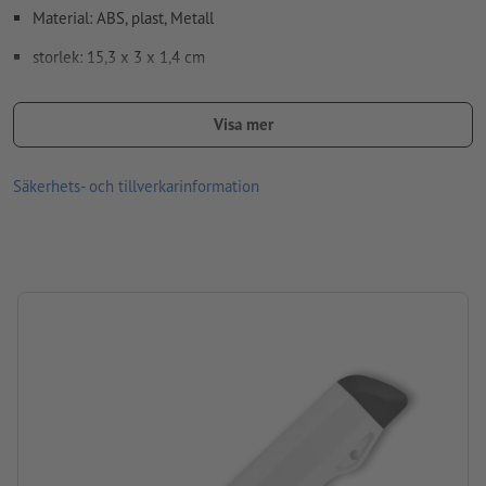
Material: ABS, plast, Metall
storlek: 15,3 x 3 x 1,4 cm
Observera att färgerna som visas på skärmen kan skilja sig från
de faktiska produktfärgerna på grund av ljusförhållanden eller
Visa mer
bildskärmsinställningar.
Säkerhets- och tillverkarinformation
Bearbetning: Tampongtryck
Tryckläge: Mitt på baksidan