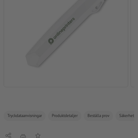
Tryckdataanvisningar
Produktdetaljer
Beställa prov
Säkerhets- 
Dela
På anteckningslistan
erbjudande