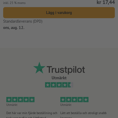
kr 17,44
inkl. 25 % moms
Lägg i varukorg
Standardleverans (DPD)
ons, aug. 12.
Utmärkt
Utmärkt
Utmärkt
Ut
Det här var min fjärde beställning och
Lätt att beställa och otroligt snabb
Sn
tack vare tydlig och lättfattad
leverans.
på