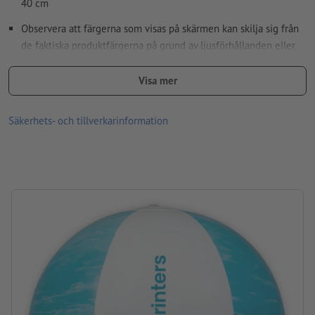
40 cm
Observera att färgerna som visas på skärmen kan skilja sig från
de faktiska produktfärgerna på grund av ljusförhållanden eller
bildskärmsinställningar.
Visa mer
Material: PVC
storlek: ø 26 cm
Säkerhets- och tillverkarinformation
Förpackning: Inte enskilt förpackad
Bearbetning: Screentryck
Tryckläge: På det vita segmentet