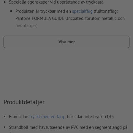
Speciella egenskaper vid upprättande av tryckdata:
Produkten är tryckbar med en
specialfärg
(fulltonsfärg:
Pantone FORMULA GUIDE Uncoated, förutom metallic och
neonfärger)
Bärmaterialet kan lysa igenom vid
tryck med vit färg
Visa mer
Den tryckfärdiga PDF-filen får bara innehålla vektorer; JPEG-
eller TIFF- bilder och -förlagor är inte lämpliga
Ytterligare information och tips om
vektordata
hittar du i
vårt hjälpcenter.
stavfel och sättningsfel
kontrolleras inte av oss
Hur skapar jag utskriftsdata korrekt?
Produktdetaljer
Framsidan
tryckt med en färg
, baksidan inte tryckt (1/0)
Strandboll med havsutseende av PVC med en segmentlängd på