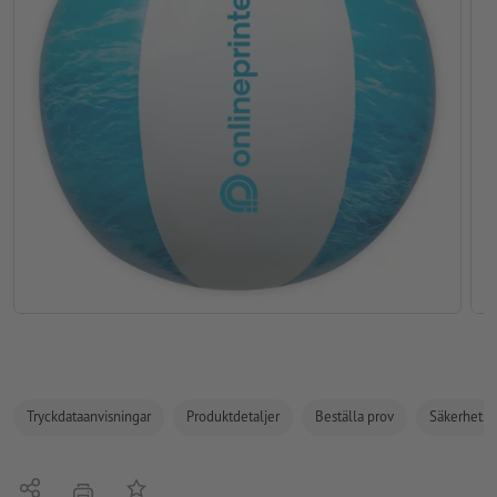
Tryckdataanvisningar
Produktdetaljer
Beställa prov
Säkerhets- 
Dela
På anteckningslistan
erbjudande