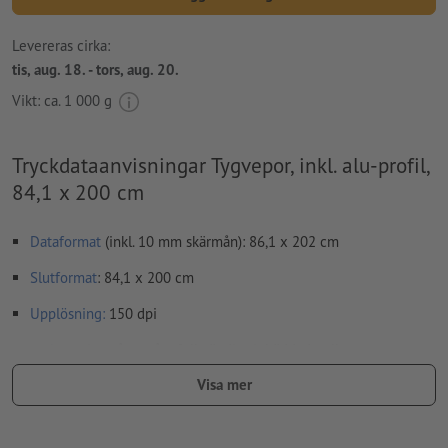
Levereras cirka:
tis, aug. 18. - tors, aug. 20.
Vikt: ca.
1 000 g
Tryckdataanvisningar Tygvepor, inkl. alu-profil,
84,1 x 200 cm
Dataformat
(inkl. 10 mm skärmån): 86,1 x 202 cm
Slutformat
: 84,1 x 200 cm
Upplösning:
150 dpi
teckensnitt
måste våra fullständigt inbäddade eller
konverterade till kurvor
Visa mer
färgläge:
CMYK, FOGRA51 (PSO Coated v3) för bestruket papper
stavfel och sättningsfel
kontrolleras inte av oss