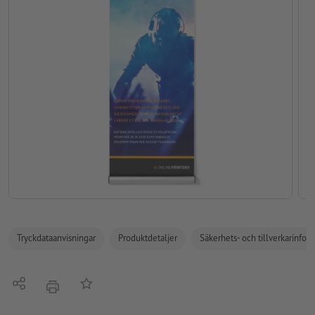
Tryckdataanvisningar
Produktdetaljer
Säkerhets- och tillverkarinfor
Dela
På anteckningslistan
erbjudande