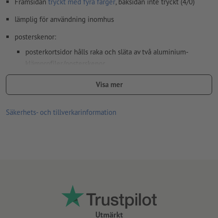
Framsidan
tryckt med fyra färger
, baksidan inte tryckt (4/0)
lämplig för användning inomhus
posterskenor:
posterkortsidor hålls raka och släta av två aluminium-
klämprofiler/posterskenor
den övre aluminiumprofilen har två skjutbara
Visa mer
upphängningsöglor av plast
klämprofilerna är återanvändbara och övertygar tack vare
Säkerhets- och tillverkarinformation
enkel hantering
brandskyddsklass B1
endast ett motiv kan laddas upp för varje tryckbeställning
Utmärkt