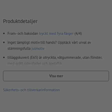
stavfel och sättningsfel
kontrolleras inte av oss
övertrycksinställningar
kontrolleras inte av oss
Produktdetaljer
kommentarer
raderas och kommer inte att tryckas
Innehåll från
formulärfält
kommer att tryckas
Fram- och baksidan
tryckt med fyra färger
(4/4)
Inget lämpligt motiv till hands? Upptäck vårt urval av
Hur skapar jag utskriftsdata korrekt?
stämningsfulla
julmotiv
tilläggskuvert (E65) är otryckta, våtgummerade, utan fönster,
med grått sidenfoder och spetsflik
Tryckprodukter på recyclingpapper är klimatneutrala utan
Visa mer
tilläggsavgift –
ytterligare info
leverans om det inte finns något val: plan horisontell (räfflad,
Säkerhets- och tillverkarinformation
men inte vikt)