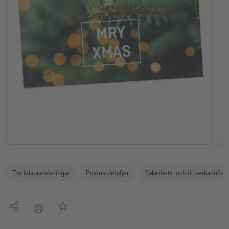
Tryckdataanvisningar
Produktdetaljer
Säkerhets- och tillverkarinfor
Dela
På anteckningslistan
erbjudande