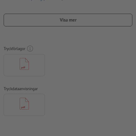
Speciella egenskaper vid upprättande av tryckdata:
Skapa inte tryckfiler för foldrar som enkelsidor, utan som
Visa mer
färdigmonterade inner- och yttersidor - se datablad
viklinjer
kan inte kontrolleras
vi kan tyvärr inte alltid ta hänsyn till
löpriktning
Tryckförlagor
För att motivet i den färdiga trycktprodukten inte ska hamna
upp och ner, ska man i tryckdata ta hänsyn till
läsriktningen
Upplösning:
300 dpi
Lägg 2 mm runtom
beskärning
viktig information med min. 4
Tryckdataanvisningar
mm avstånd till slutformatet
teckensnitt
måste våra fullständigt inbäddade eller
konverterade till kurvor
färgläge:
CMYK, FOGRA51 (PSO Coated v3) för bestruket papper,
FOGRA52 (PSO Uncoated v3 FOGRA52) för obestruket papper