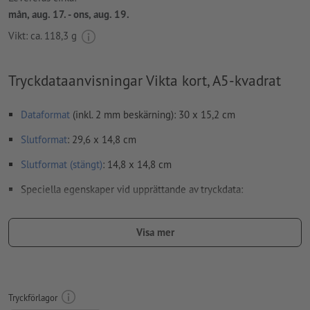
mån, aug. 17. - ons, aug. 19.
Vikt: ca.
118,3 g
Tryckdataanvisningar Vikta kort, A5-kvadrat
Dataformat
(inkl. 2 mm beskärning): 30 x 15,2 cm
Slutformat
: 29,6 x 14,8 cm
Slutformat (stängt)
: 14,8 x 14,8 cm
Speciella egenskaper vid upprättande av tryckdata:
Skapa inte tryckfiler för foldrar som enkelsidor, utan som
färdigmonterade inner- och yttersidor - se datablad
Visa mer
viklinjer
kan inte kontrolleras
vi kan tyvärr inte alltid ta hänsyn till
löpriktning
Tryckförlagor
För att motivet i den färdiga trycktprodukten inte ska hamna