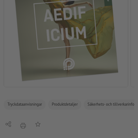
Tryckdataanvisningar
Produktdetaljer
Säkerhets- och tillverkarinfor
Dela
På anteckningslistan
erbjudande