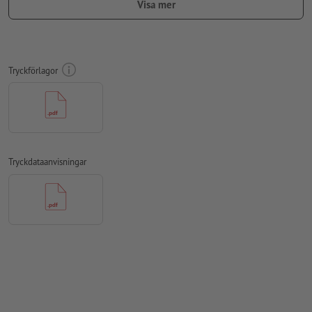
Visa mer
Skapa inte tryckfiler för foldrar som enkelsidor, utan som
färdigmonterade inner- och yttersidor - se datablad
viklinjer
kan inte kontrolleras
Tryckförlagor
vi kan tyvärr inte alltid ta hänsyn till
löpriktning
För
förädlingar
gäller särskilda specifikationer
hur du upprättar dina tryckdata med partiell förädling i
InDesign, visar vi dig
här
Tryckdataanvisningar
För att motivet i den färdiga trycktprodukten inte ska hamna
upp och ner, ska man i tryckdata ta hänsyn till
läsriktningen
Upplösning:
300 dpi
Lägg 2 mm runtom
beskärning
viktig information med min. 4
mm avstånd till slutformatet
teckensnitt
måste våra fullständigt inbäddade eller
konverterade till kurvor