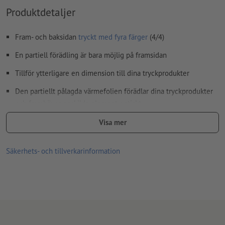
Produktdetaljer
färgläge:
CMYK, FOGRA51 (PSO Coated v3) för bestruket papper,
FOGRA52 (PSO Uncoated v3 FOGRA52) för obestruket papper
Fram- och baksidan
tryckt med fyra färger
(4/4)
stavfel och sättningsfel
kontrolleras inte av oss
En partiell förädling är bara möjlig på framsidan
övertrycksinställningar
kontrolleras inte av oss
Tillför ytterligare en dimension till dina tryckprodukter
kommentarer
raderas och kommer inte att tryckas
Den partiellt pålagda värmefolien förädlar dina tryckprodukter
Innehåll från
formulärfält
kommer att tryckas
och framhäver enskilda element optiskt
Mer utrymme för din individualitet på fyra sidor
Visa mer
Hur skapar jag utskriftsdata korrekt?
leverans: Plant liggande (räfflade, dock inte falsade)
Säkerhets- och tillverkarinformation