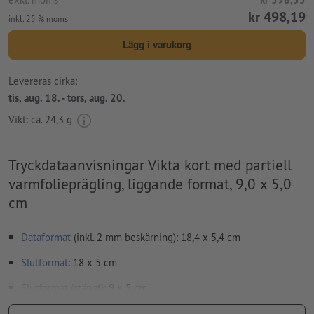
kr 498,19
inkl. 25 % moms
Lägg i varukorg
Levereras cirka:
tis, aug. 18. - tors, aug. 20.
Vikt: ca.
24,3 g
Tryckdataanvisningar Vikta kort med partiell
varmfolieprägling, liggande format, 9,0 x 5,0
cm
Dataformat
(inkl. 2 mm beskärning): 18,4 x 5,4 cm
Slutformat
: 18 x 5 cm
Slutformat (stängt)
: 9 x 5 cm
Speciella egenskaper vid upprättande av tryckdata: