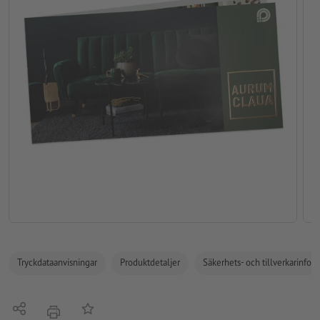
Tryckdataanvisningar
Produktdetaljer
Säkerhets- och tillverkarinfor
Dela
På anteckningslistan
erbjudande