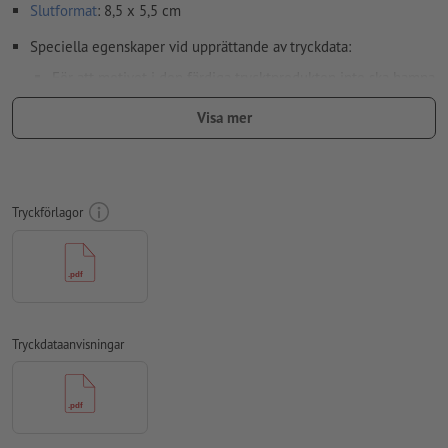
Slutformat
: 8,5 x 5,5 cm
Speciella egenskaper vid upprättande av tryckdata:
För att motivet i den färdiga trycktprodukten inte ska hamna
upp och ner, ska man i tryckdata ta hänsyn till
läsriktningen
Visa mer
Använd en teckenstorlek på minst 6 pt för optimalt resultat
Upplösning:
300 dpi
Lägg 2 mm runtom
beskärning
viktig information med min. 4
Tryckförlagor
mm avstånd till slutformatet
teckensnitt
måste våra fullständigt inbäddade eller
konverterade till kurvor
färgläge:
CMYK, FOGRA51 (PSO Coated v3) för bestruket papper,
Tryckdataanvisningar
FOGRA52 (PSO Uncoated v3 FOGRA52) för obestruket papper
stavfel och sättningsfel
kontrolleras inte av oss
övertrycksinställningar
kontrolleras inte av oss