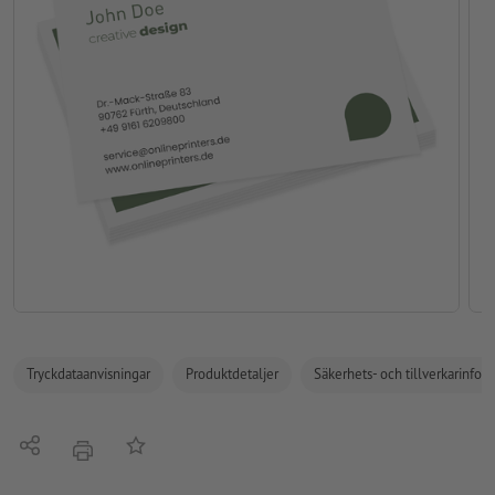
Tryckdataanvisningar
Produktdetaljer
Säkerhets- och tillverkarinfor
Dela
På anteckningslistan
erbjudande