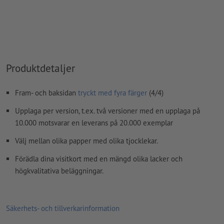
kommentarer
raderas och kommer inte att tryckas
Innehåll från
formulärfält
kommer att tryckas
Hur skapar jag utskriftsdata korrekt?
Produktdetaljer
Fram- och baksidan
tryckt med fyra färger
(4/4)
Upplaga per version, t.ex. två versioner med en upplaga på
10.000 motsvarar en leverans på 20.000 exemplar
Välj mellan olika papper med olika tjocklekar.
Förädla dina visitkort med en mängd olika lacker och
högkvalitativa beläggningar.
Säkerhets- och tillverkarinformation