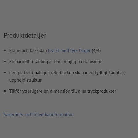
teckensnitt
måste våra fullständigt inbäddade eller
konverterade till kurvor
färgläge:
CMYK, FOGRA51 (PSO Coated v3) för bestruket papper
Produktdetaljer
stavfel och sättningsfel
kontrolleras inte av oss
kommentarer
raderas och kommer inte att tryckas
Fram- och baksidan
tryckt med fyra färger
(4/4)
Innehåll från
formulärfält
kommer att tryckas
En partiell förädling är bara möjlig på framsidan
den partiellt pålagda relieflacken skapar en tydligt kännbar,
Hur skapar jag utskriftsdata korrekt?
upphöjd struktur
Tillför ytterligare en dimension till dina tryckprodukter
Säkerhets- och tillverkarinformation