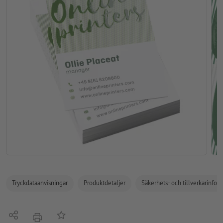
Tryckdataanvisningar
Produktdetaljer
Säkerhets- och tillverkarinfor
Dela
På anteckningslistan
erbjudande