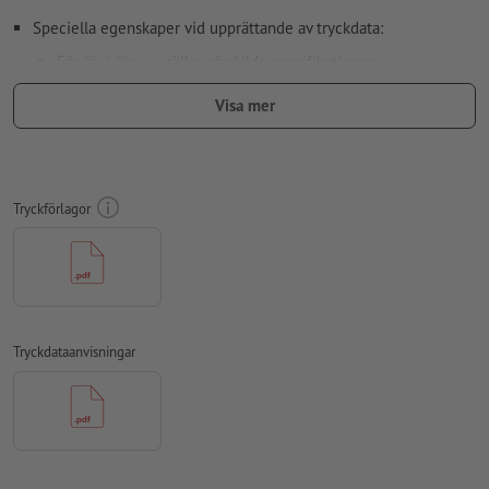
Speciella egenskaper vid upprättande av tryckdata:
För
förädlingar
gäller särskilda specifikationer
hur du upprättar dina tryckdata med partiell förädling i
Visa mer
InDesign, visar vi dig
här
För att motivet i den färdiga trycktprodukten inte ska hamna
upp och ner, ska man i tryckdata ta hänsyn till
läsriktningen
Tryckförlagor
Använd en teckenstorlek på minst 6 pt för optimalt resultat
Observera: Applicera den partiella relieffärgen med ett
säkerhetsavstånd på 3 mm till det slutliga formatet för att
förhindra spridning
Tryckdataanvisningar
övertrycksinställningar
kontrolleras inte av oss
Upplösning:
300 dpi
Lägg 2 mm runtom
beskärning
viktig information med min. 4
mm avstånd till slutformatet