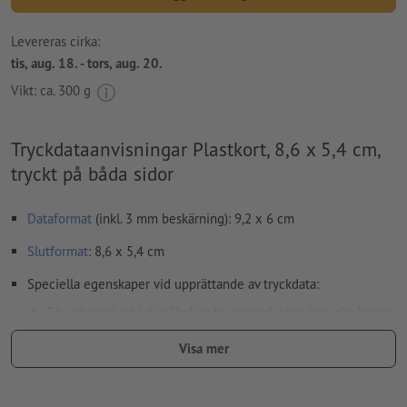
Levereras cirka:
tis, aug. 18. - tors, aug. 20.
Vikt: ca.
300 g
Tryckdataanvisningar Plastkort, 8,6 x 5,4 cm,
tryckt på båda sidor
Dataformat
(inkl. 3 mm beskärning): 9,2 x 6 cm
Slutformat
: 8,6 x 5,4 cm
Speciella egenskaper vid upprättande av tryckdata:
För att motivet i den färdiga trycktprodukten inte ska hamna
upp och ner, ska man i tryckdata ta hänsyn till
läsriktningen
Visa mer
Upplösning:
300 dpi
Lägg 3 mm runtom
beskärning
viktig information med min. 4