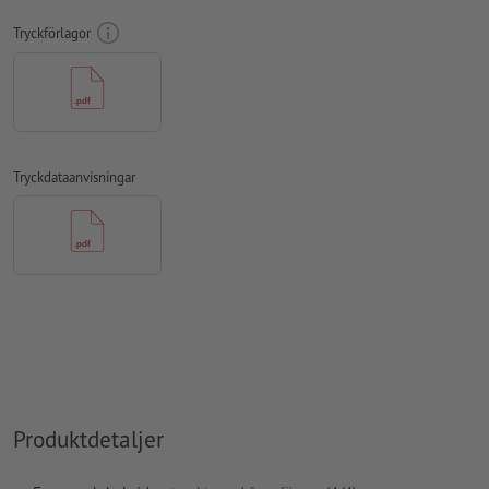
mm avstånd till slutformatet
Tryckförlagor
teckensnitt
måste våra fullständigt inbäddade eller
konverterade till kurvor
färgläge:
CMYK, FOGRA51 (PSO Coated v3) för bestruket papper,
FOGRA52 (PSO Uncoated v3 FOGRA52) för obestruket papper
Tryckdataanvisningar
stavfel och sättningsfel
kontrolleras inte av oss
övertrycksinställningar
kontrolleras inte av oss
kommentarer
raderas och kommer inte att tryckas
Innehåll från
formulärfält
kommer att tryckas
Hur skapar jag utskriftsdata korrekt?
Produktdetaljer