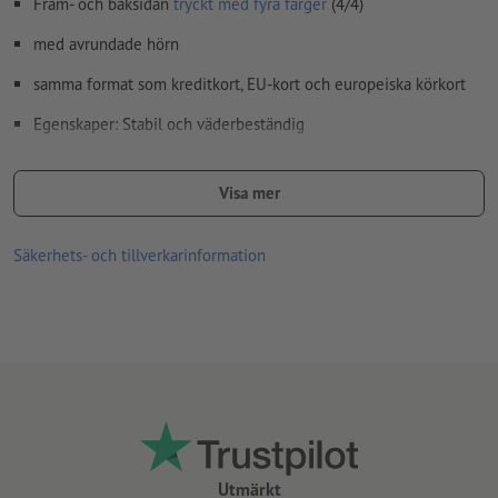
Fram- och baksidan
tryckt med fyra färger
(4/4)
med avrundade hörn
samma format som kreditkort, EU-kort och europeiska körkort
Egenskaper: Stabil och väderbeständig
Passar perfekt som visitkort, kundkort, bonuskort eller
medarbetarlegitimationer
Visa mer
Anvisning: Plastkort kan tryckas senare
Säkerhets- och tillverkarinformation
Layouttips:
Visa ljus design med blank laminering och mörk
design med matt laminering
Utmärkt