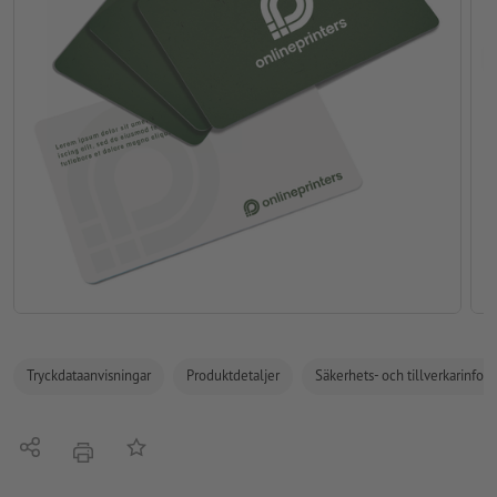
Tryckdataanvisningar
Produktdetaljer
Säkerhets- och tillverkarinfor
Dela
På anteckningslistan
erbjudande