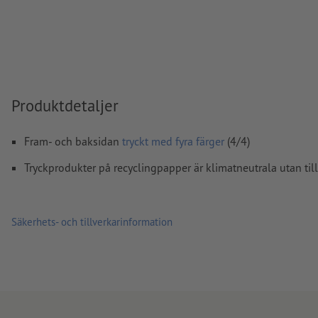
färgläge:
CMYK, FOGRA51 (PSO Coated v3) för bestruket pa
(PSO Uncoated v3 FOGRA52) för obestruket papper
stavfel och sättningsfel
kontrolleras inte av oss
övertrycksinställningar
kontrolleras inte av oss
Produktdetaljer
kommentarer
raderas och kommer inte att tryckas
Fram- och baksidan
tryckt med fyra färger
(4/4)
Innehåll från
formulärfält
kommer att tryckas
Tryckprodukter på recyclingpapper är klimatneutrala utan til
Hur skapar jag utskriftsdata korrekt?
Säkerhets- och tillverkarinformation