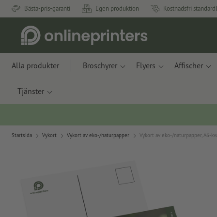
Bästa-pris-garanti
Egen produktion
Kostnadsfri standard
Alla produkter
Broschyrer
Flyers
Affischer
Tjänster
Startsida
Vykort
Vykort av eko-/naturpapper
Vykort av eko-/naturpapper, A6-kv