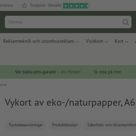
leverans
Trustpilot - Utmärkt
Reklamteknik och utomhusreklam
Visitkort
Kort
Vår bästa-pris-garanti
– din fördel!
Ta reda på mer
adrat
Vykort av eko-/naturpapper, A6
Tryckdataanvisningar
Produktdetaljer
Säkerhets- och tillverkarinfo