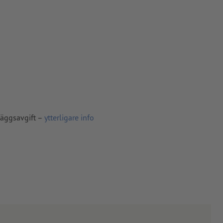
pper, FOGRA52
läggsavgift –
ytterligare info