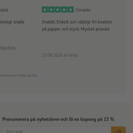
ärkt
Utmärkt
otroligt snabb
Snabbt. Enkelt och väldigt fin kvalitet
Orde
på papper och tryck. Mycket prisvärt
kontr
rätt
angiv
Björfjell-
23.04.2026
av Nina
24.0
recensioner, hittar du
här
.
Prenumerera på nyhetsbrev och få en kupong på 15 %