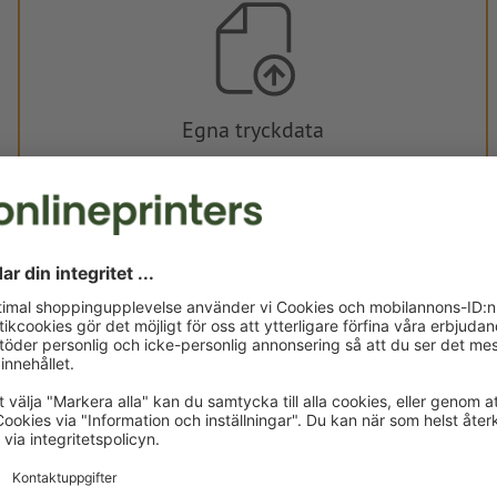
Egna tryckdata
Du kan ladda upp dina tryckdata före eller efter köpet.
Ladda upp nu
Levereras cirka:
kr 487,44
fre, aug. 14. - tis, aug. 18.
exkl. moms
Vikt: ca.
33,1 g