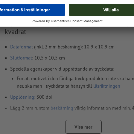
Tryckdataanvisningar Vykort av eko-/naturpa
kvadrat
Dataformat
(inkl. 2 mm beskärning): 10,9 x 10,9 cm
Slutformat
: 10,5 x 10,5 cm
Speciella egenskaper vid upprättande av tryckdata:
För att motivet i den färdiga trycktprodukten inte ska h
ner, ska man i tryckdata ta hänsyn till
läsriktningen
Upplösning:
300 dpi
Lägg 2 mm runtom
beskärning
viktig information med min.
till slutformatet
teckensnitt
måste våra fullständigt inbäddade eller konverter
Visa mer
kurvor