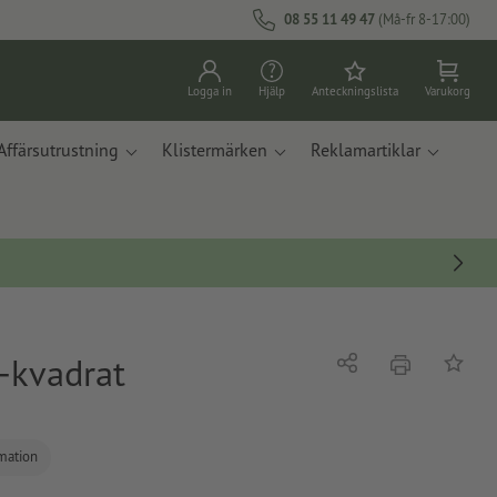
08 55 11 49 47
(Må-fr 8-17:00)
Logga in
Hjälp
Anteckningslista
Varukorg
Affärsutrustning
Klistermärken
Reklamartiklar
-kvadrat
erbjudande
Dela
På ante
rmation