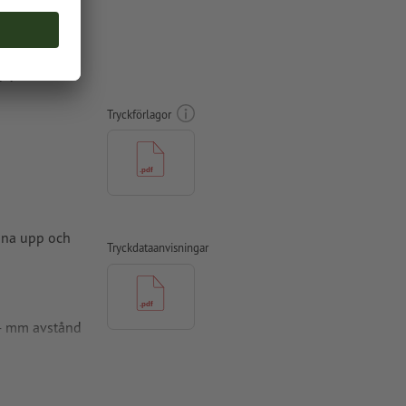
pper, A6-
Tryckförlagor
amna upp och
Tryckdataanvisningar
 4 mm avstånd
ade till