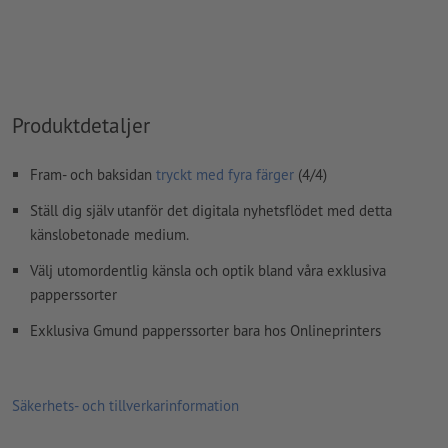
Hur skapar jag utskriftsdata korrekt?
Produktdetaljer
Fram- och baksidan
tryckt med fyra färger
(4/4)
Ställ dig själv utanför det digitala nyhetsflödet med detta
känslobetonade medium.
Välj utomordentlig känsla och optik bland våra exklusiva
papperssorter
Exklusiva Gmund papperssorter bara hos Onlineprinters
Säkerhets- och tillverkarinformation