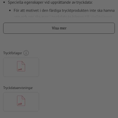
Speciella egenskaper vid upprättande av tryckdata:
För att motivet i den färdiga trycktprodukten inte ska hamna
upp och ner, ska man i tryckdata ta hänsyn till
läsriktningen
Upplösning:
300 dpi
Visa mer
Lägg 2 mm runtom
beskärning
viktig information med min. 4
mm avstånd till slutformatet
teckensnitt
måste våra fullständigt inbäddade eller
Tryckförlagor
konverterade till kurvor
färgläge:
CMYK, FOGRA51 (PSO Coated v3) för bestruket papper,
FOGRA52 (PSO Uncoated v3 FOGRA52) för obestruket papper
stavfel och sättningsfel
kontrolleras inte av oss
Tryckdataanvisningar
övertrycksinställningar
kontrolleras inte av oss
kommentarer
raderas och kommer inte att tryckas
Innehåll från
formulärfält
kommer att tryckas