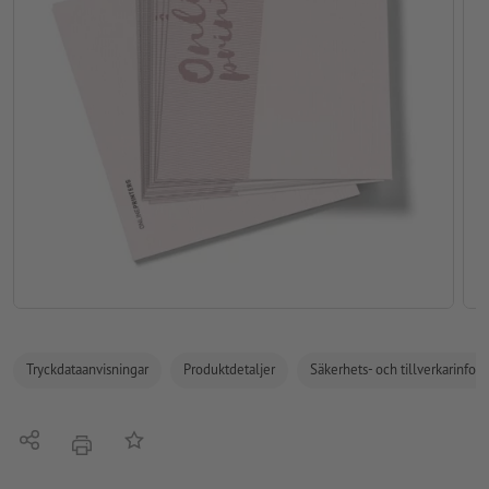
Tryckdataanvisningar
Produktdetaljer
Säkerhets- och tillverkarinfor
Dela
På anteckningslistan
erbjudande