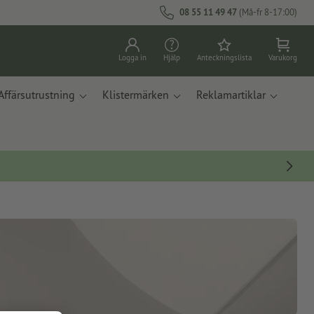
08 55 11 49 47
(Må-fr 8-17:00)
Logga in
Hjälp
Anteckningslista
Varukorg
Affärsutrustning
Klistermärken
Reklamartiklar