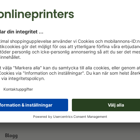
A4
21,0 x 29,7 cm
Blogg