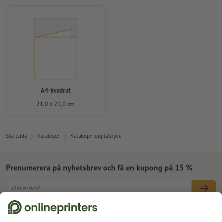
A4-kvadrat
21,0 x 21,0 cm
Startsida
Kataloger
Kataloger digitaltryck
Prenumerera på nyhetsbrev och få en kupong på 15 %
Om oss