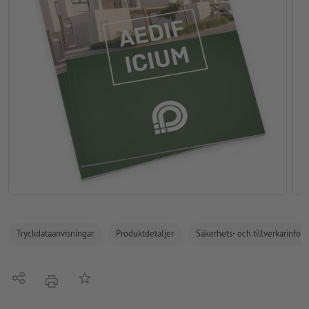
Tryckdataanvisningar
Produktdetaljer
Säkerhets- och tillverkarinfor
Dela
På anteckningslistan
erbjudande