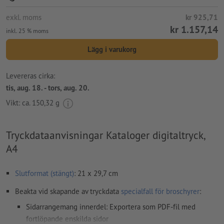
exkl. moms
kr 925,71
kr 1.157,14
inkl. 25 % moms
Lägg i varukorg
Levereras cirka:
tis, aug. 18. - tors, aug. 20.
Vikt: ca.
150,32 g
Tryckdataanvisningar Kataloger digitaltryck,
A4
Slutformat (stängt)
: 21 x 29,7 cm
Beakta vid skapande av tryckdata
specialfall för broschyrer
:
Sidarrangemang innerdel: Exportera som PDF-fil med
fortlöpande enskilda sidor