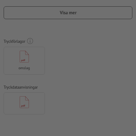
Sidarrangemang omslag: Upprätta och exportera som
Visa mer
färdigmonterade dubbelsidor (inklusive ryggstycke)
Förädling
omslag: Beakta våra riktlinjer vid skapande av
tryckdata
Tryckförlagor
Upplösning:
300 dpi
Lägg 2 mm runtom
beskärning
viktig information med min. 5
mm avstånd till slutformatet
omslag
teckensnitt
måste våra fullständigt inbäddade eller
konverterade till kurvor
Tryckdataanvisningar
färgläge:
CMYK, FOGRA51 (PSO Coated v3) för bestruket papper,
FOGRA52 (PSO Uncoated v3 FOGRA52) för obestruket papper
stavfel och sättningsfel
kontrolleras inte av oss
övertrycksinställningar
kontrolleras inte av oss
kommentarer
raderas och kommer inte att tryckas