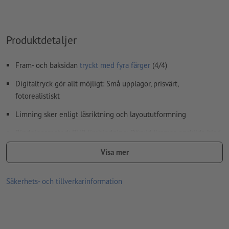
Innehåll från
formulärfält
kommer att tryckas
Ryggradens tjocklek: 2 mm
Produktdetaljer
Hur skapar jag utskriftsdata korrekt?
Fram- och baksidan
tryckt med fyra färger
(4/4)
Digitaltryck gör allt möjligt: Små upplagor, prisvärt,
fotorealistiskt
Limning sker enligt läsriktning och layoututformning
Bindningsmetod: PUR-limbindning: Därvid limmas enskilda blad
ihop med polyuretanlim. Detta ger en lång hållbarhet och
Visa mer
stabilitet i ryggbandet.
Anvisning:
Valfri perforering utförs enligt A-standard (ISO 838).
Säkerhets- och tillverkarinformation