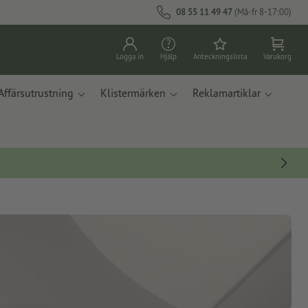
08 55 11 49 47
(Må-fr 8-17:00)
Logga in
Hjälp
Anteckningslista
Varukorg
Affärsutrustning
Klistermärken
Reklamartiklar