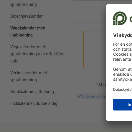
spiralbindning
Broschyrkalender
Väggkalender med
limbindning
Väggkalender med
spiralbindning och effektfärg
guld
Veckokalender med
A3
spiralbindning
42,0 x 29,7 cm
Bordskalender, flersidig
Utforma online
Fickkalender, dubbelsidig