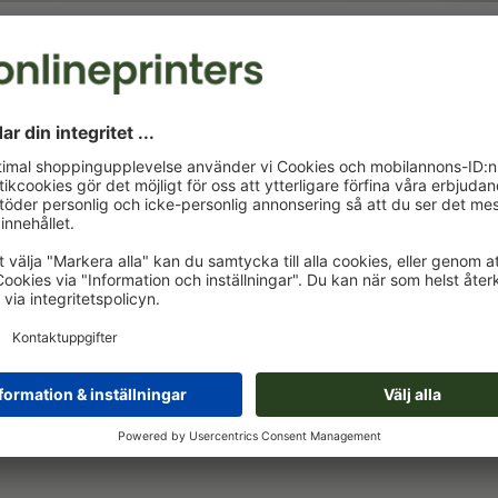
A4
21,0 x 29,7 cm
14,
Utforma online
Utforma onli