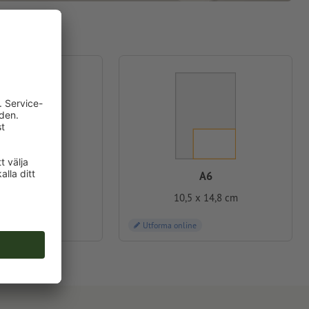
A5
A6
8 x 21,0 cm
10,5 x 14,8 cm
ne
Utforma online