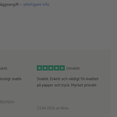
läggsavgift –
ytterligare info
ärkt
Utmärkt
otroligt snabb
Snabbt. Enkelt och väldigt fin kvalitet
Orde
på papper och tryck. Mycket prisvärt
kontr
rätt
angiv
Björfjell-
23.04.2026
av Nina
24.0