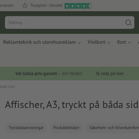
leverans
Trustpilot - Utmärkt
Reklamteknik och utomhusreklam
Visitkort
Kort
Vår bästa-pris-garanti
– din fördel!
Ta reda på mer
å båda sidor
Affischer, A3, tryckt på båda sid
Tryckdataanvisningar
Produktdetaljer
Säkerhets- och tillverkarinfo