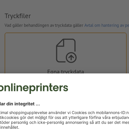
Tryckfiler
Vad gäller behandlingen av tryckdata gäller
Avtal om hantering av p
Egna tryckdata
Du kan ladda upp dina tryckdata före eller efter köpet.
Ladda upp nu