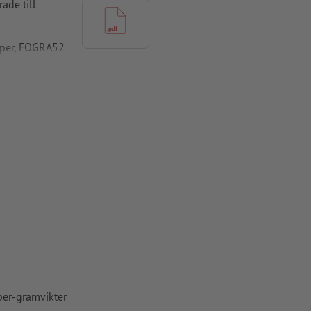
ade till
pper, FOGRA52
per-gramvikter