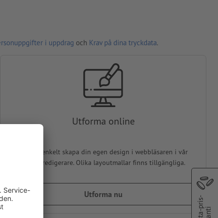
ersonuppgifter i uppdrag
och
Krav på dina tryckdata
.
Utforma online
Du kan enkelt skapa din egen design i webbläsaren i vår
online-redigerare. Olika layoutmallar finns tillgängliga.
Utforma nu
Bästa-pris-
garanti