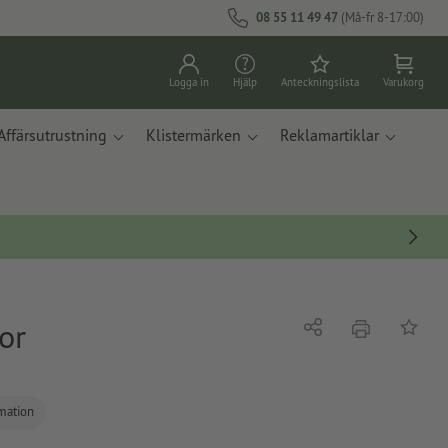
08 55 11 49 47
(Må-fr 8-17:00)
Logga in
Hjälp
Anteckningslista
Varukorg
Affärsutrustning
Klistermärken
Reklamartiklar
or
erbjudande
Dela
På ante
rmation