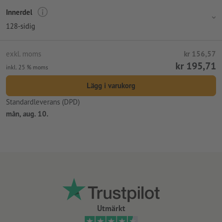
192-sidig anteckningsbok får insticksficka vid slutet
Innerdel
endast ett motiv kan laddas upp för varje tryckbeställning
128-sidig
exkl. moms
kr 156,57
kr 195,71
inkl. 25 % moms
Lägg i varukorg
Standardleverans (DPD)
mån, aug. 10.
Utmärkt