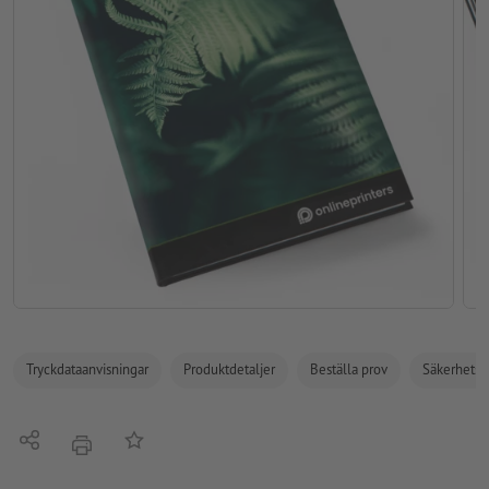
Tryckdataanvisningar
Produktdetaljer
Beställa prov
Säkerhets- 
Dela
På anteckningslistan
erbjudande