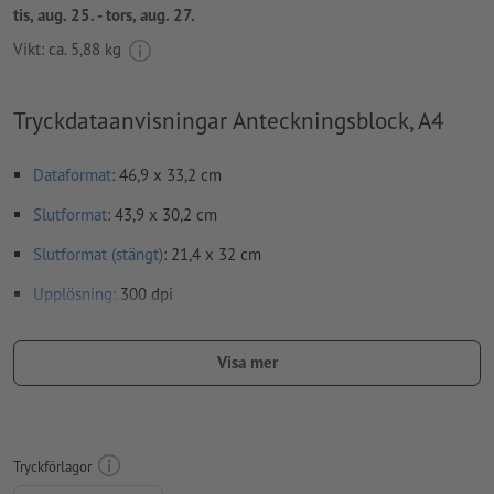
tis, aug. 25. - tors, aug. 27.
Vikt: ca.
5,88 kg
Tryckdataanvisningar Anteckningsblock, A4
Dataformat
: 46,9 x 33,2 cm
Slutformat
: 43,9 x 30,2 cm
Slutformat (stängt)
: 21,4 x 32 cm
Upplösning:
300 dpi
teckensnitt
måste våra fullständigt inbäddade eller
konverterade till kurvor
Visa mer
färgläge:
CMYK, FOGRA51 (PSO Coated v3)
stavfel och sättningsfel
kontrolleras inte av oss
Tryckförlagor
övertrycksinställningar
kontrolleras inte av oss