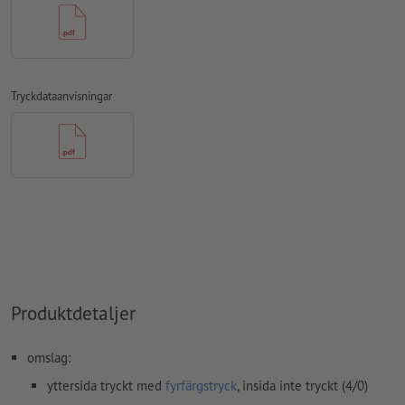
kommentarer
raderas och kommer inte att tryckas
Innehåll från
formulärfält
kommer att tryckas
Färdigt anteckningsblockomslag inklusive ryggtjocklek (se
Tryckdataanvisningar
datablad)
Hur skapar jag utskriftsdata korrekt?
Produktdetaljer
omslag:
yttersida tryckt med
fyrfärgstryck
, insida inte tryckt (4/0)