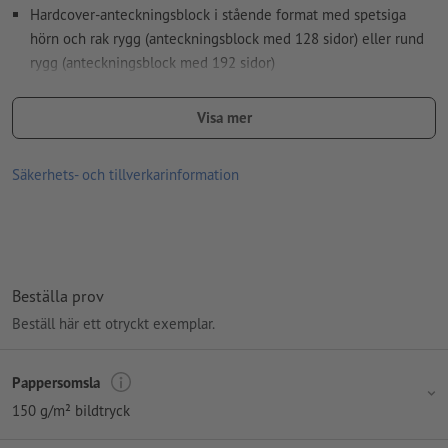
Hardcover-anteckningsblock i stående format med spetsiga
hörn och rak rygg (anteckningsblock med 128 sidor) eller rund
rygg (anteckningsblock med 192 sidor)
Pappersomslag: Hardcover av 150 g/m² bildtryckpapper av icke-
Visa mer
vadderat gråpapper/bokbindarpapp (1,9 mm) med matt eller
blank cellofanering
Säkerhets- och tillverkarinformation
Papper innerdel: 90 g/m² offsetpapper inklusive
mikroperforering
inlaga dubbelsidigt enfärgad med vinklat rutmönster eller
punktmönster (1/1)
Beställa prov
Papper försättsblad och eftersättsblad (dubbelsidor, som
Beställ här ett otryckt exemplar.
förbinder bokomslaget med innerdelen): 140 g/m² offsetpapper,
vitt
Pappersomsla
limbindning: på vänster sida
150 g/m² bildtryck
huvudband: vitt