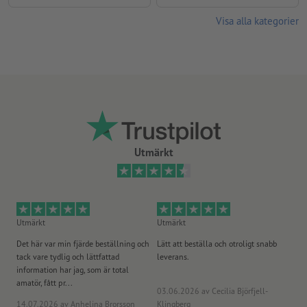
Visa alla kategorier
Utmärkt
Utmärkt
Utmärkt
Ut
Det här var min fjärde beställning och
Lätt att beställa och otroligt snabb
Sn
tack vare tydlig och lättfattad
leverans.
på
information har jag, som är total
amatör, fått pr...
03.06.2026
av Cecilia Björfjell-
14.07.2026
av Anhelina Brorsson
Klingberg
23