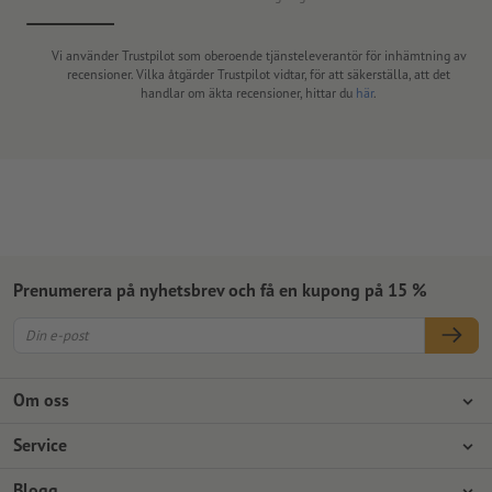
Vi använder Trustpilot som oberoende tjänsteleverantör för inhämtning av
recensioner. Vilka åtgärder Trustpilot vidtar, för att säkerställa, att det
handlar om äkta recensioner, hittar du
här
.
Prenumerera på nyhetsbrev och få en kupong på 15 %
Om oss
Företag
Service
Press
Betalningsalternativ
Blogg