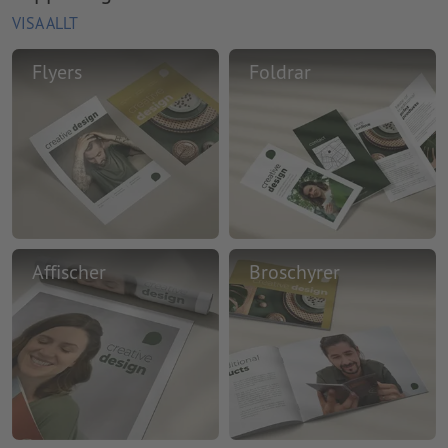
VISA ALLT
Flyers
Foldrar
Affischer
Broschyrer