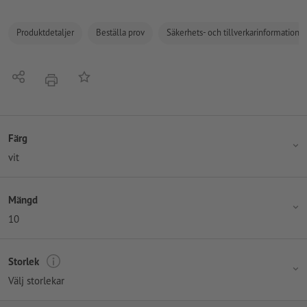
Produktdetaljer
Beställa prov
Säkerhets- och tillverkarinformation
Dela
På anteckningslistan
erbjudande
Färg
vit
Mängd
10
Storlek
Välj storlekar