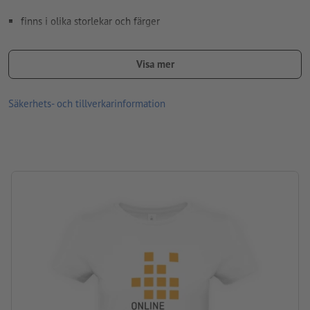
finns i olika storlekar och färger
Efter eget önskemål kan fram- och/eller baksidan tryckas med
olika motiv
Visa mer
Tvättbar i max 30 °C. Vänd ut och in innan tvätt, så att trycket
Säkerhets- och tillverkarinformation
hamnar på insidan.
Gramvikt: 185 g/m²
varumärke: B&C
Bearbetning: Screentryck