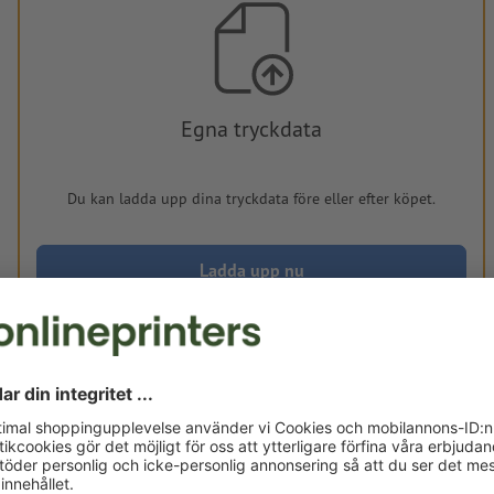
Egna tryckdata
Du kan ladda upp dina tryckdata före eller efter köpet.
Ladda upp nu
Levereras cirka:
kr 960,52
kr
tis, aug. 18. - ons, aug. 19.
exkl. moms
ink
Vikt: ca.
1 000 g