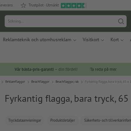
leverans
Trustpilot - Utmärkt
Reklamteknik och utomhusreklam
Visitkort
Kort
Vår bästa-pris-garanti
– din fördel!
Ta reda på mer
Reklamflaggor
Beachflaggor
Beachflaggor, rak
Fyrkantig flagga, bara tryck, 65 x
Fyrkantig flagga, bara tryck, 6
Tryckdataanvisningar
Produktdetaljer
Säkerhets- och tillverkarinfo