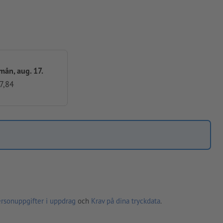
 mån, aug. 17.
7,84
ersonuppgifter i uppdrag
och
Krav på dina tryckdata
.