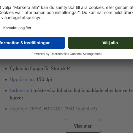
Tryckdataanvisningar Fyrkantig flagga, bara t
199,3 cm
Dataformat
: 68,5 x 207 cm
Slutformat
: 65 x 199,3 cm
Fyrkantig flagga för Storlek M
Upplösning:
150 dpi
teckensnitt
måste våra fullständigt inbäddade eller konverter
kurvor
färgläge:
CMYK, FOGRA51 (PSO Coated v3)
stavfel och sättningsfel
kontrolleras inte av oss
Visa mer
övertrycksinställningar
kontrolleras inte av oss