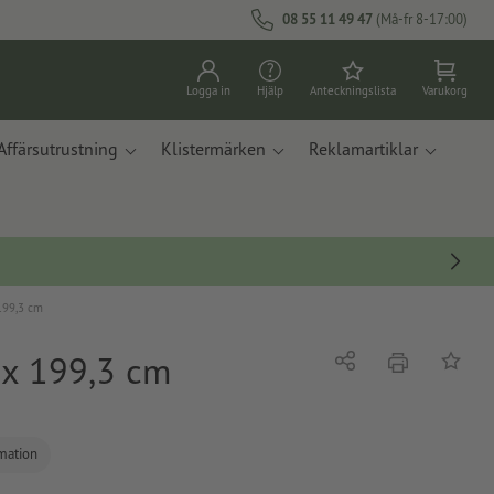
08 55 11 49 47
(Må-fr 8-17:00)
Logga in
Hjälp
Anteckningslista
Varukorg
Affärsutrustning
Klistermärken
Reklamartiklar
 199,3 cm
5 x 199,3 cm
erbjudande
Dela
På ante
rmation