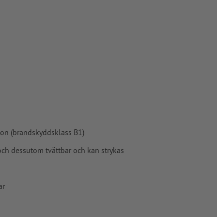
ion (brandskyddsklass B1)
och dessutom tvättbar och kan strykas
ar