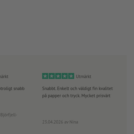
ärkt
Utmärkt
otroligt snabb
Snabbt. Enkelt och väldigt fin kvalitet
Orde
på papper och tryck. Mycket prisvärt
kontr
rätt
angiv
Björfjell-
23.04.2026
av Nina
24.0