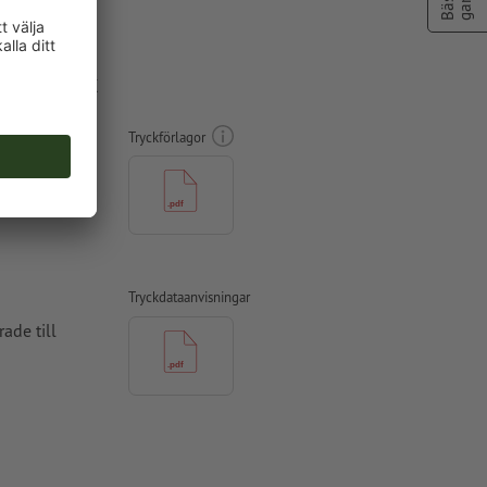
ryck, 65 x
Tryckförlagor
Tryckdataanvisningar
ade till