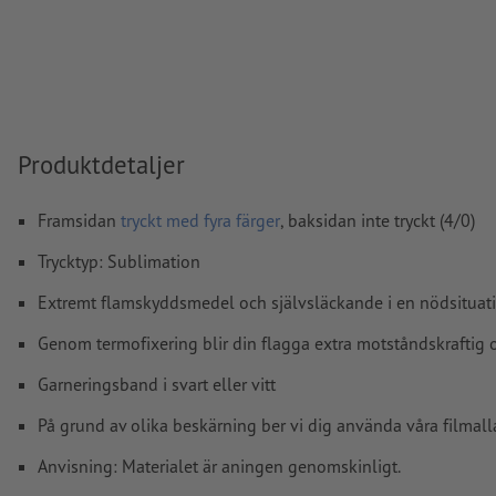
kommentarer
raderas och kommer inte att tryckas
Innehåll från
formulärfält
kommer att tryckas
Hur skapar jag utskriftsdata korrekt?
Produktdetaljer
Framsidan
tryckt med fyra färger
, baksidan inte tryckt (4/0)
Trycktyp: Sublimation
Extremt flamskyddsmedel och självsläckande i en nödsituat
Genom termofixering blir din flagga extra motståndskraftig 
Garneringsband i svart eller vitt
På grund av olika beskärning ber vi dig använda våra filmall
Anvisning: Materialet är aningen genomskinligt.