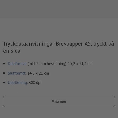
Tryckdataanvisningar Brevpapper, A5, tryckt på
en sida
Dataformat
(inkl. 2 mm beskärning): 15,2 x 21,4 cm
Slutformat
: 14,8 x 21 cm
Upplösning:
300 dpi
Lägg 2 mm runtom
beskärning
viktig information med min. 4
mm avstånd till slutformatet
Visa mer
teckensnitt
måste våra fullständigt inbäddade eller
konverterade till kurvor