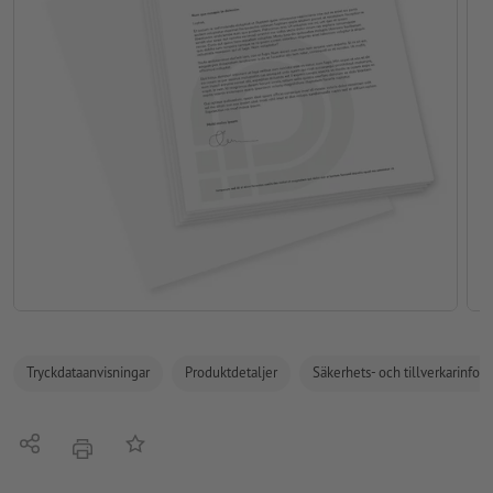
Tryckdataanvisningar
Produktdetaljer
Säkerhets- och tillverkarinfor
Dela
På anteckningslistan
erbjudande