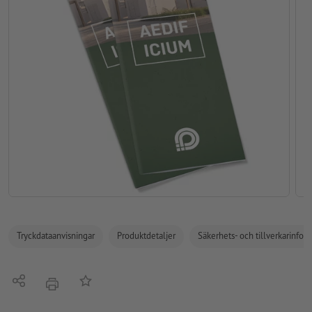
Tryckdataanvisningar
Produktdetaljer
Säkerhets- och tillverkarinfor
Dela
På anteckningslistan
erbjudande