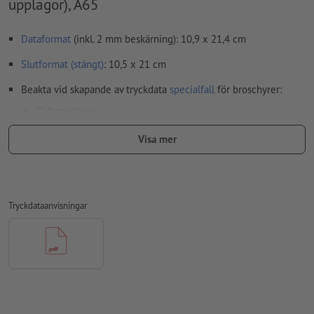
upplagor), A65
Dataformat
(inkl. 2 mm beskärning): 10,9 x 21,4 cm
Slutformat (stängt)
: 10,5 x 21 cm
Beakta vid skapande av tryckdata
specialfall
för broschyrer:
Sidanordning:
vi övertar innerdelens utskjutning dvs. anordning och
Visa mer
positionering av tryckarkets sidor för dig
för detta behöver vi en PDF-fil med kontinuerliga
enkelsidor
Tryckdataanvisningar
om du arbetar med dubbla sidor i layoutprogrammet, kan
du exportera dem som kontinuerliga enkelsidor
Anvisning: En 32-sidig inre del motsvarar 16 blad (med en
fram- respektive baksida)
Upplösning:
300 dpi