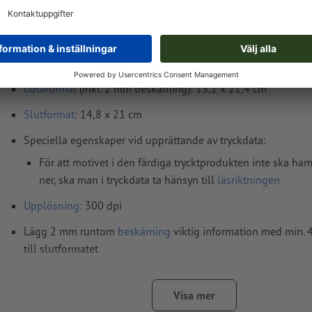
Tryckdataanvisningar Certifikat, A5
Dataformat
(inkl. 2 mm beskärning): 15,2 x 21,4 cm
Slutformat
: 14,8 x 21 cm
Speciella egenskaper vid upprättande av tryckdata:
För att motivet i den färdiga trycktprodukten inte ska h
ner, ska man i tryckdata ta hänsyn till
läsriktningen
Upplösning:
300 dpi
Lägg 2 mm runtom
beskärning
viktig information med min.
till slutformatet
teckensnitt
måste våra fullständigt inbäddade eller konverter
kurvor
Visa mer