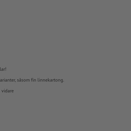
pper, FOGRA52
lar!
rianter, såsom fin linnekartong.
 vidare