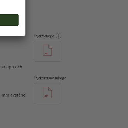
Tryckförlagor
amna upp och
Tryckdataanvisningar
 4 mm avstånd
ade till