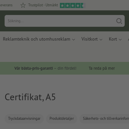
leverans
Trustpilot - Utmärkt
Reklamteknik och utomhusreklam
Visitkort
Kort
Vår bästa-pris-garanti
– din fördel!
Ta reda på mer
Certifikat, A5
Tryckdataanvisningar
Produktdetaljer
Säkerhets- och tillverkarinfo