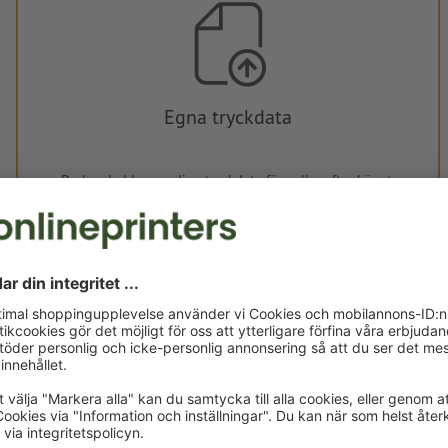
Egna tryckdata
Du kan ladda upp dina tryckdata före eller efter köpet.
Ladda upp nu
Levereras cirka:
kr 754,78
fre, aug. 14. - tis, aug. 18.
exkl. moms
Vikt: ca.
932 g