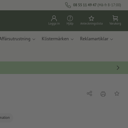
08 55 11 49 47
(Må-fr 8-17:00)
Logga in
Hjälp
Anteckningslista
Varukorg
Affärsutrustning
Klistermärken
Reklamartiklar
erbjudande
Dela
På ante
rmation