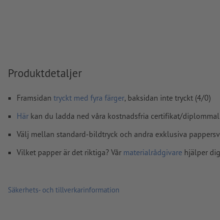
färgläge:
CMYK, FOGRA51 (PSO Coated v3) för bestruket pa
(PSO Uncoated v3 FOGRA52) för obestruket papper
stavfel och sättningsfel
kontrolleras inte av oss
övertrycksinställningar
kontrolleras inte av oss
kommentarer
raderas och kommer inte att tryckas
Produktdetaljer
Innehåll från
formulärfält
kommer att tryckas
Framsidan
tryckt med fyra färger
, baksidan inte tryckt (4/0)
Här
kan du ladda ned våra kostnadsfria certifikat/diplommal
Hur skapar jag utskriftsdata korrekt?
Välj mellan standard-bildtryck och andra exklusiva pappersva
Vilket papper är det riktiga? Vår
materialrådgivare
hjälper dig
Säkerhets- och tillverkarinformation