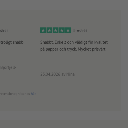
ärkt
Utmärkt
otroligt snabb
Snabbt. Enkelt och väldigt fin kvalitet
Orde
på papper och tryck. Mycket prisvärt
kontr
rätt
angiv
Björfjell-
23.04.2026
av Nina
24.0
recensioner, hittar du
här
.