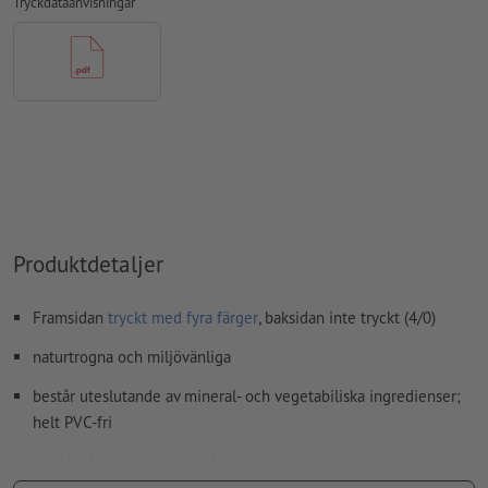
Tryckdataanvisningar
kommentarer
raderas och kommer inte att tryckas
Innehåll från
formulärfält
kommer att tryckas
Hur skapar jag utskriftsdata korrekt?
Produktdetaljer
Framsidan
tryckt med fyra färger
, baksidan inte tryckt (4/0)
naturtrogna och miljövänliga
består uteslutande av mineral- och vegetabiliska ingredienser;
helt PVC-fri
med limfritt lim baserat på vatten