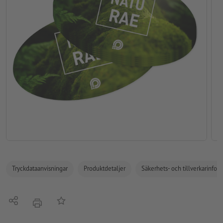
Tryckdataanvisningar
Produktdetaljer
Säkerhets- och tillverkarinfor
Dela
På anteckningslistan
erbjudande