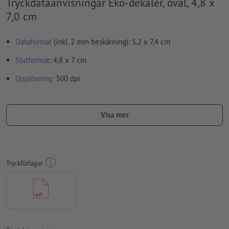
Tryckdataanvisningar Eko-dekaler, oval, 4,8 x
7,0 cm
Dataformat
(inkl. 2 mm beskärning): 5,2 x 7,4 cm
Slutformat
: 4,8 x 7 cm
Upplösning:
300 dpi
Lägg 2 mm runtom
beskärning
viktig information med min. 4
mm avstånd till slutformatet
Visa mer
teckensnitt
måste våra fullständigt inbäddade eller
konverterade till kurvor
färgläge:
CMYK, FOGRA51 (PSO Coated v3) för bestruket papper,
Tryckförlagor
FOGRA52 (PSO Uncoated v3 FOGRA52) för obestruket papper
stavfel och sättningsfel
kontrolleras inte av oss
övertrycksinställningar
kontrolleras inte av oss
Transparenser
ska generellt reduceras